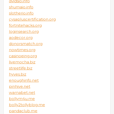
qvidsio.info
shumaio.info
slotherio.info
cysapluscertification.org
fortnitehacks.org
loginsearch.org
aodecor.org
donorsmatch.org
nowtimes.org
casinoeing.org
livemocha.biz
streetlife.biz
hyves.biz
enoughinfo.net
pinhive.net
warnabet.net
bollym4u.me
bolly2tollyblog.me
pandaclub.me