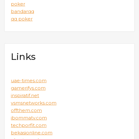
poker
bandarqq
qq poker
Links
uae-times.com
gamerifys.com
inspiratif.net
vsmsnetworks.com
offthem.com
ibommatv.com
techporfit.com
bekasionline.com