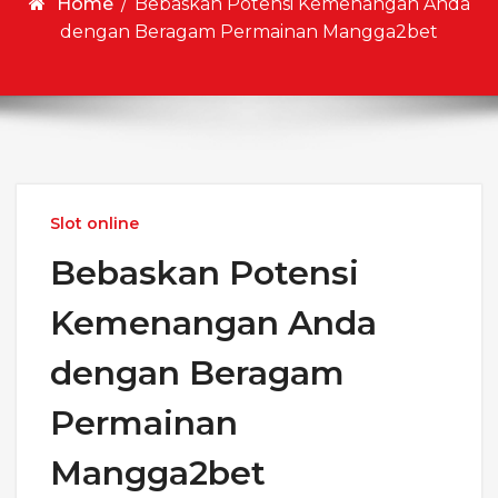
Home
/
Bebaskan Potensi Kemenangan Anda
dengan Beragam Permainan Mangga2bet
Slot online
Bebaskan Potensi
Kemenangan Anda
dengan Beragam
Permainan
Mangga2bet