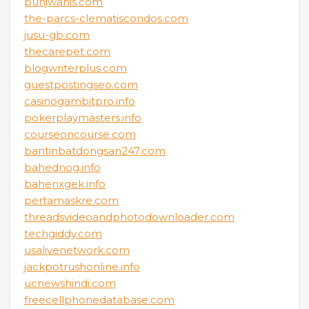
punjwanis.com
the-parcs-clematiscondos.com
jusu-gb.com
thecarepet.com
blogwriterplus.com
guestpostingseo.com
casinogambitpro.info
pokerplaymasters.info
courseoncourse.com
bantinbatdongsan247.com
bahednog.info
bahenxgek.info
pertamaskre.com
threadsvideoandphotodownloader.com
techgiddy.com
usalivenetwork.com
jackpotrushonline.info
ucnewshindi.com
freecellphonedatabase.com