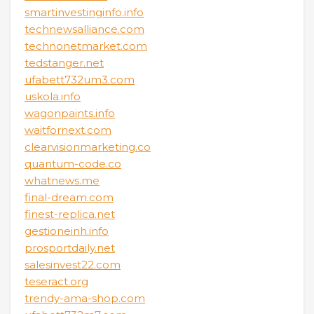
smartinvestinginfo.info
technewsalliance.com
technonetmarket.com
tedstanger.net
ufabett732um3.com
uskola.info
wagonpaints.info
waitfornext.com
clearvisionmarketing.co
quantum-code.co
whatnews.me
final-dream.com
finest-replica.net
gestioneinh.info
prosportdaily.net
salesinvest22.com
teseract.org
trendy-ama-shop.com