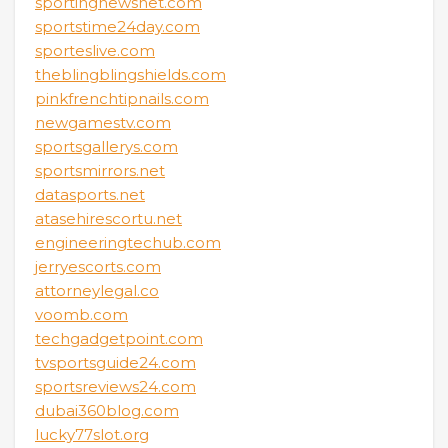
sportingnewsnet.com
sportstime24day.com
sporteslive.com
theblingblingshields.com
pinkfrenchtipnails.com
newgamestv.com
sportsgallerys.com
sportsmirrors.net
datasports.net
atasehirescortu.net
engineeringtechub.com
jerryescorts.com
attorneylegal.co
voomb.com
techgadgetpoint.com
tvsportsguide24.com
sportsreviews24.com
dubai360blog.com
lucky77slot.org