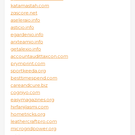
katamastah.com
zqscore.net
aseleraio.info
asticio.info
egardenio.info
arxteamio.info
getalexio.info
accountaudittaxcon.com
prymprint.com
sportkeeda.org
besttimespend.com
careandcure.biz
cogniyo.com
easymagazines.org
hirfanjilasmi.com
hometricks.org
leathercraftpro.com
microgridpower.org