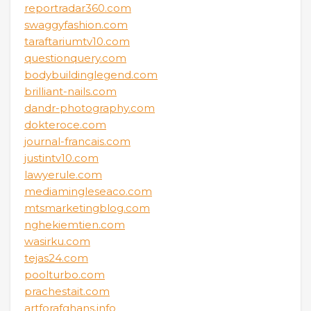
reportradar360.com
swaggyfashion.com
taraftariumtv10.com
questionquery.com
bodybuildinglegend.com
brilliant-nails.com
dandr-photography.com
dokteroce.com
journal-francais.com
justintv10.com
lawyerule.com
mediamingleseaco.com
mtsmarketingblog.com
nghekiemtien.com
wasirku.com
tejas24.com
poolturbo.com
prachestait.com
artforafghans.info