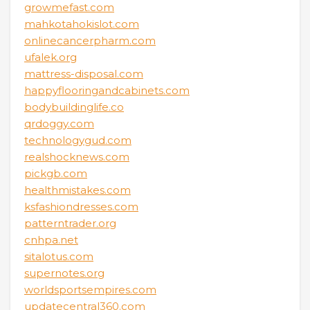
growmefast.com
mahkotahokislot.com
onlinecancerpharm.com
ufalek.org
mattress-disposal.com
happyflooringandcabinets.com
bodybuildinglife.co
qrdoggy.com
technologygud.com
realshocknews.com
pickgb.com
healthmistakes.com
ksfashiondresses.com
patterntrader.org
cnhpa.net
sitalotus.com
supernotes.org
worldsportsempires.com
updatecentral360.com