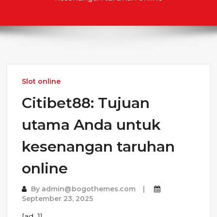
Slot online
Citibet88: Tujuan
utama Anda untuk
kesenangan taruhan
online
By
admin@bogothemes.com
September 23, 2025
[ad_1]