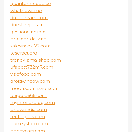
quantum-code.co
whatnews.me
final-dream.com
finest-replica.net
gestioneinh.info
prosportdaily.net
salesinvest22.com
teseract.org
trendy-ama-shop.com
ufabett732m7.com
visiofood.com
droidwindow.com
freeprsubmission.com
ufagold666.com
myinteriorblog.com
bnewsindia.com
techiepick.com
bamzyshop.com
pondycars.com