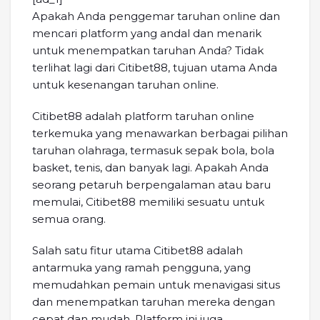
Apakah Anda penggemar taruhan online dan
mencari platform yang andal dan menarik
untuk menempatkan taruhan Anda? Tidak
terlihat lagi dari Citibet88, tujuan utama Anda
untuk kesenangan taruhan online.
Citibet88 adalah platform taruhan online
terkemuka yang menawarkan berbagai pilihan
taruhan olahraga, termasuk sepak bola, bola
basket, tenis, dan banyak lagi. Apakah Anda
seorang petaruh berpengalaman atau baru
memulai, Citibet88 memiliki sesuatu untuk
semua orang.
Salah satu fitur utama Citibet88 adalah
antarmuka yang ramah pengguna, yang
memudahkan pemain untuk menavigasi situs
dan menempatkan taruhan mereka dengan
cepat dan mudah. Platform ini juga