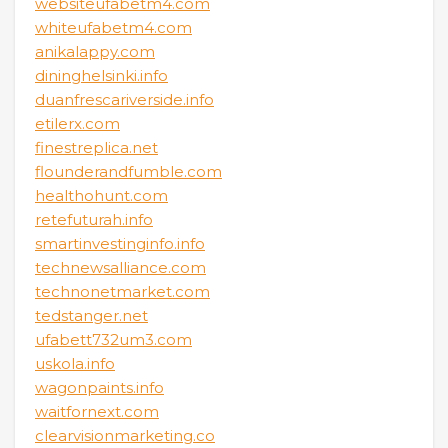
websiteufabetm4.com
whiteufabetm4.com
anikalappy.com
dininghelsinki.info
duanfrescariverside.info
etilerx.com
finestreplica.net
flounderandfumble.com
healthohunt.com
retefuturah.info
smartinvestinginfo.info
technewsalliance.com
technonetmarket.com
tedstanger.net
ufabett732um3.com
uskola.info
wagonpaints.info
waitfornext.com
clearvisionmarketing.co