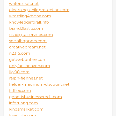
writerscraft.net
elearning-childprotection.com
wrestling4mena.com
knowledgeforall.info
brand2lastio.com
usadigitalservices.com
socialhoppers.com
creativedream.net
n2315.com
getwebonline.com
onlyfansheaven.com
lky08.com
ralph-fiennes.net
fielder-maximum-discount.net
fitfllex.com
genesisbusinesscredit.com
inforuang.com
kindsmarket.com
luvelylife.com