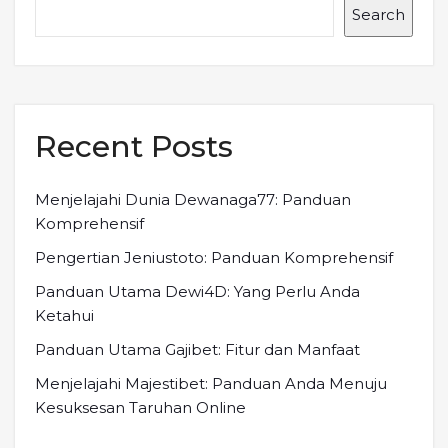
Search
Recent Posts
Menjelajahi Dunia Dewanaga77: Panduan
Komprehensif
Pengertian Jeniustoto: Panduan Komprehensif
Panduan Utama Dewi4D: Yang Perlu Anda
Ketahui
Panduan Utama Gajibet: Fitur dan Manfaat
Menjelajahi Majestibet: Panduan Anda Menuju
Kesuksesan Taruhan Online