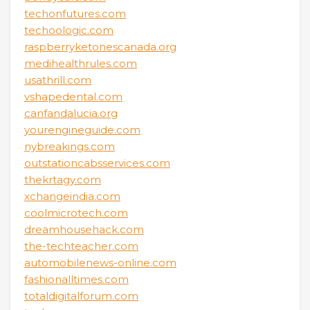
techonfutures.com
techoologic.com
raspberryketonescanada.org
medihealthrules.com
usathrill.com
vshapedental.com
canfandalucia.org
yourengineguide.com
nybreakings.com
outstationcabsservices.com
thekrtagy.com
xchangeindia.com
coolmicrotech.com
dreamhousehack.com
the-techteacher.com
automobilenews-online.com
fashionalltimes.com
totaldigitalforum.com