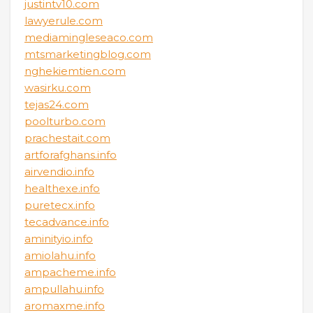
justintv10.com
lawyerule.com
mediamingleseaco.com
mtsmarketingblog.com
nghekiemtien.com
wasirku.com
tejas24.com
poolturbo.com
prachestait.com
artforafghans.info
airvendio.info
healthexe.info
puretecx.info
tecadvance.info
aminityio.info
amiolahu.info
ampacheme.info
ampullahu.info
aromaxme.info