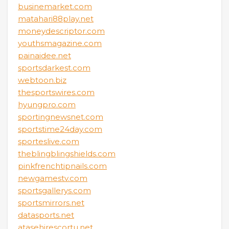
businemarket.com
matahari88play.net
moneydescriptor.com
youthsmagazine.com
painaidee.net
sportsdarkest.com
webtoon.biz
thesportswires.com
hyungpro.com
sportingnewsnet.com
sportstime24day.com
sporteslive.com
theblingblingshields.com
pinkfrenchtipnails.com
newgamestv.com
sportsgallerys.com
sportsmirrors.net
datasports.net
atasehirescortu.net