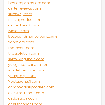
bestdropshipstore.com
cartelreviews.com
surfsway.com
nailartproduct.com
digitactseed.com
lvlcraft.com
90secondmoneyloans.com
xenmicro.com
rodrovers.com
tripssolution.com
satta-king-india.com
yukigassencanada.com
articlehorizone.com
yuqqbbzp.com
7betagents6.com
coronavirusuptodate.com
crackinstreams.com
gadgetspak.com
gearsngadget.com