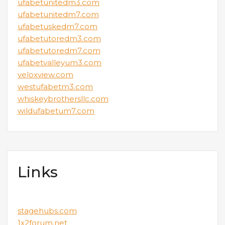
ufabetunitedm3.com
ufabetunitedm7.com
ufabetuskedm7.com
ufabetutoredm3.com
ufabetutoredm7.com
ufabetvalleyum3.com
veloxview.com
westufabetm3.com
whiskeybrothersllc.com
wildufabetum7.com
Links
stagehubs.com
1x2forum.net