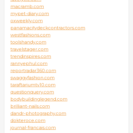
macramb.com
mypet-diary.com
oxweekly.com
panamacitydeckcontractors.com
westfashions.com
toolshandy.com
travelstager.com
trendinspires.com
rannyephul.com
reportradar360.com
swaggyfashion.com
taraftariumtv10.com
questionquery.com
bodybuildinglegend.com
brilliant-nails.com
dandr-photography.com
dokteroce.com
journal-francais.com