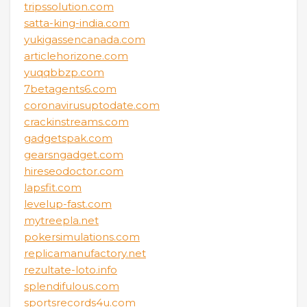
tripssolution.com
satta-king-india.com
yukigassencanada.com
articlehorizone.com
yuqqbbzp.com
7betagents6.com
coronavirusuptodate.com
crackinstreams.com
gadgetspak.com
gearsngadget.com
hireseodoctor.com
lapsfit.com
levelup-fast.com
mytreepla.net
pokersimulations.com
replicamanufactory.net
rezultate-loto.info
splendifulous.com
sportsrecords4u.com