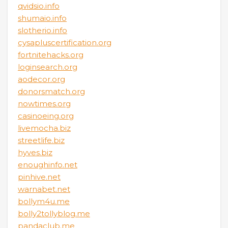
qvidsio.info
shumaio.info
slotherio.info
cysapluscertification.org
fortnitehacks.org
loginsearch.org
aodecor.org
donorsmatch.org
nowtimes.org
casinoeing.org
livemocha.biz
streetlife.biz
hyves.biz
enoughinfo.net
pinhive.net
warnabet.net
bollym4u.me
bolly2tollyblog.me
pandaclub.me