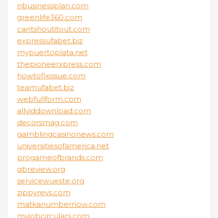
nbusinessplan.com
greenlife360.com
cantshoutitout.com
expressufabet.biz
mypuertoplata.net
thepioneerxpress.com
howtofixissue.com
teamufabet.biz
webfullform.com
allviddownload.com
decorsmag.com
gamblingcasinonews.com
universitiesofamerica.net
progameofbrands.com
qbreview.org
servicewueste.org
zippyrevs.com
matkanumbernow.com
myjobcirculars.com