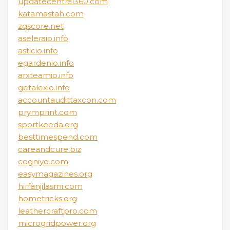
updatecentral360.com
katamastah.com
zqscore.net
aseleraio.info
asticio.info
egardenio.info
arxteamio.info
getalexio.info
accountaudittaxcon.com
prymprint.com
sportkeeda.org
besttimespend.com
careandcure.biz
cogniyo.com
easymagazines.org
hirfanjilasmi.com
hometricks.org
leathercraftpro.com
microgridpower.org