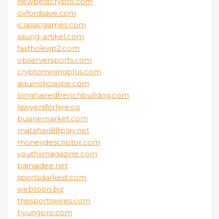
newbestcrypto.com
oxfordsave.com
iclassicgames.com
saung-artikel.com
fasthokivip2.com
observersports.com
cryptominingplus.com
aquinoticiaspe.com
longhairedfrenchbulldog.com
lawyersforhire.co
businemarket.com
matahari88play.net
moneydescriptor.com
youthsmagazine.com
painaidee.net
sportsdarkest.com
webtoon.biz
thesportswires.com
hyungpro.com