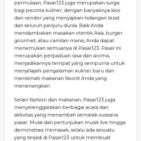
permulaan. Pasar123 juga merupakan surga
bagi pecinta kuliner, dengan banyaknya kios
dan vendor yang menyajikan hidangan lezat
dari seluruh penjuru dunia. Baik Anda
mendambakan masakan otentik Asia, burger
gourmet, atau camilan manis, Anda dapat
menemukan semuanya di Pasar123. Pasar ini
merupakan perpaduan rasa dan aroma,
menjadikannya tempat yang sempurna untuk
menjelajahi pengalaman kuliner baru dan
menikmati makanan favorit Anda yang
menenangkan.
Selain fashion dan makanan, Pasar123 juga
menyelenggarakan berbagai acara dan
aktivitas yang menambah semarak suasana
pasar. Mulai dari pertunjukan musik live hingga
demonstrasi memasak, selalu ada sesuatu
yang terjadi di Pasar123 untuk membuat