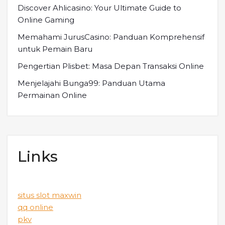
Discover Ahlicasino: Your Ultimate Guide to
Online Gaming
Memahami JurusCasino: Panduan Komprehensif
untuk Pemain Baru
Pengertian Plisbet: Masa Depan Transaksi Online
Menjelajahi Bunga99: Panduan Utama
Permainan Online
Links
situs slot maxwin
qq online
pkv