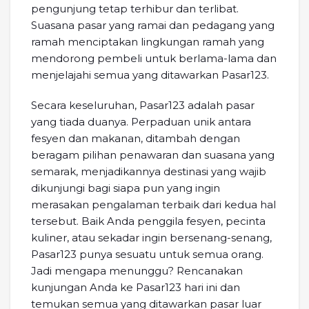
pengunjung tetap terhibur dan terlibat.
Suasana pasar yang ramai dan pedagang yang
ramah menciptakan lingkungan ramah yang
mendorong pembeli untuk berlama-lama dan
menjelajahi semua yang ditawarkan Pasar123.
Secara keseluruhan, Pasar123 adalah pasar
yang tiada duanya. Perpaduan unik antara
fesyen dan makanan, ditambah dengan
beragam pilihan penawaran dan suasana yang
semarak, menjadikannya destinasi yang wajib
dikunjungi bagi siapa pun yang ingin
merasakan pengalaman terbaik dari kedua hal
tersebut. Baik Anda penggila fesyen, pecinta
kuliner, atau sekadar ingin bersenang-senang,
Pasar123 punya sesuatu untuk semua orang.
Jadi mengapa menunggu? Rencanakan
kunjungan Anda ke Pasar123 hari ini dan
temukan semua yang ditawarkan pasar luar