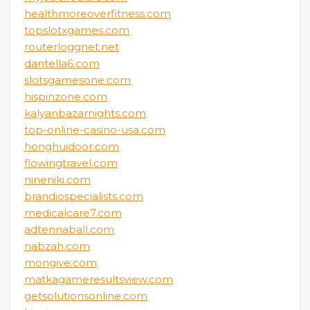
healthmoreoverfitness.com
topslotxgames.com
routerloggnet.net
dantella6.com
slotsgamesone.com
hispinzone.com
kalyanbazarnights.com
top-online-casino-usa.com
honghuidoor.com
flowingtravel.com
nineniki.com
brandiospecialists.com
medicalcare7.com
adtennaball.com
nabzah.com
mongive.com
matkagameresultsview.com
getsolutionsonline.com