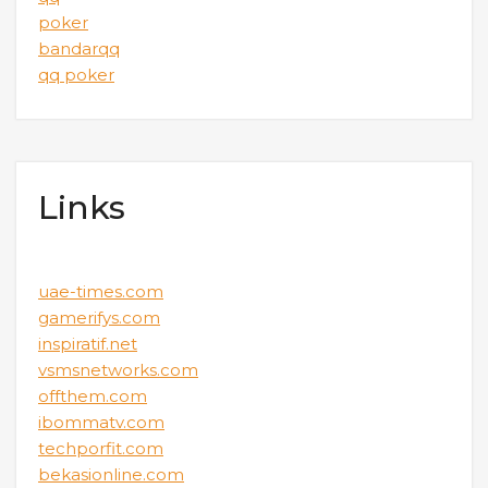
poker
bandarqq
qq poker
Links
uae-times.com
gamerifys.com
inspiratif.net
vsmsnetworks.com
offthem.com
ibommatv.com
techporfit.com
bekasionline.com