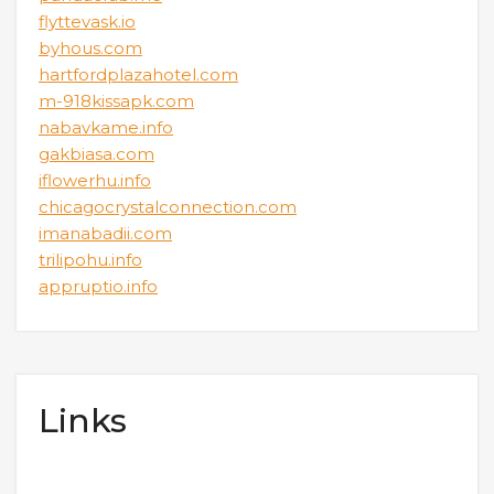
flyttevask.io
byhous.com
hartfordplazahotel.com
m-918kissapk.com
nabavkame.info
gakbiasa.com
iflowerhu.info
chicagocrystalconnection.com
imanabadii.com
trilipohu.info
appruptio.info
Links