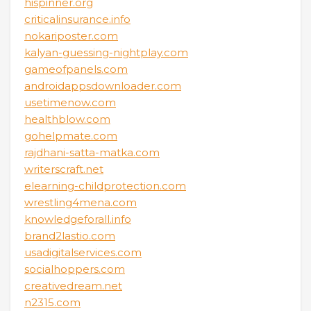
hispinner.org
criticalinsurance.info
nokariposter.com
kalyan-guessing-nightplay.com
gameofpanels.com
androidappsdownloader.com
usetimenow.com
healthblow.com
gohelpmate.com
rajdhani-satta-matka.com
writerscraft.net
elearning-childprotection.com
wrestling4mena.com
knowledgeforall.info
brand2lastio.com
usadigitalservices.com
socialhoppers.com
creativedream.net
n2315.com