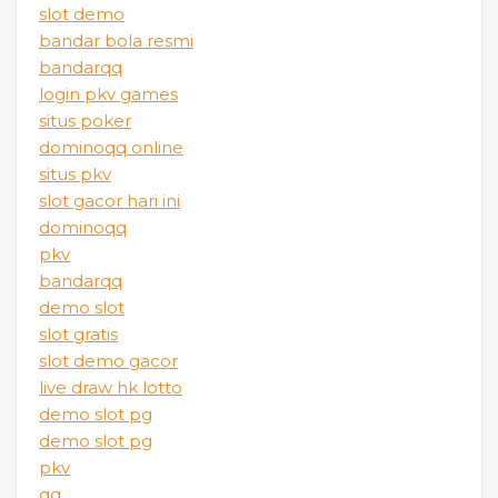
slot demo
bandar bola resmi
bandarqq
login pkv games
situs poker
dominoqq online
situs pkv
slot gacor hari ini
dominoqq
pkv
bandarqq
demo slot
slot gratis
slot demo gacor
live draw hk lotto
demo slot pg
demo slot pg
pkv
qq