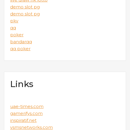
demo slot pg
demo slot pg
pkv
qq
poker
bandarqq
qq poker
Links
uae-times.com
gamerifys.com
inspiratif.net
vsmsnetworks.com