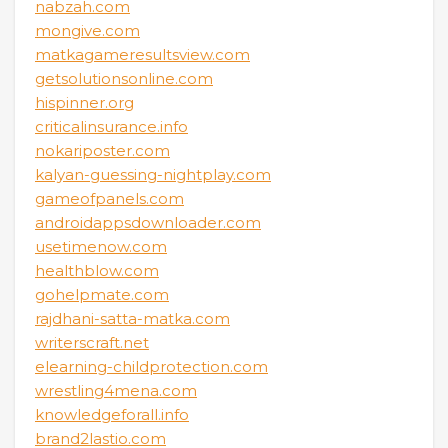
nabzah.com
mongive.com
matkagameresultsview.com
getsolutionsonline.com
hispinner.org
criticalinsurance.info
nokariposter.com
kalyan-guessing-nightplay.com
gameofpanels.com
androidappsdownloader.com
usetimenow.com
healthblow.com
gohelpmate.com
rajdhani-satta-matka.com
writerscraft.net
elearning-childprotection.com
wrestling4mena.com
knowledgeforall.info
brand2lastio.com