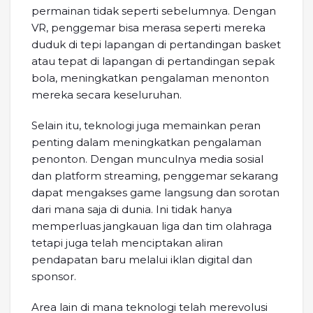
permainan tidak seperti sebelumnya. Dengan
VR, penggemar bisa merasa seperti mereka
duduk di tepi lapangan di pertandingan basket
atau tepat di lapangan di pertandingan sepak
bola, meningkatkan pengalaman menonton
mereka secara keseluruhan.
Selain itu, teknologi juga memainkan peran
penting dalam meningkatkan pengalaman
penonton. Dengan munculnya media sosial
dan platform streaming, penggemar sekarang
dapat mengakses game langsung dan sorotan
dari mana saja di dunia. Ini tidak hanya
memperluas jangkauan liga dan tim olahraga
tetapi juga telah menciptakan aliran
pendapatan baru melalui iklan digital dan
sponsor.
Area lain di mana teknologi telah merevolusi