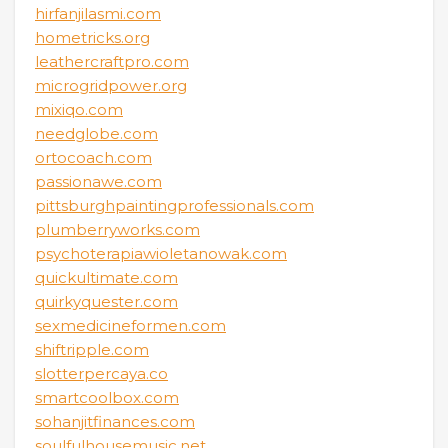
hirfanjilasmi.com
hometricks.org
leathercraftpro.com
microgridpower.org
mixiqo.com
needglobe.com
ortocoach.com
passionawe.com
pittsburghpaintingprofessionals.com
plumberryworks.com
psychoterapiawioletanowak.com
quickultimate.com
quirkyquester.com
sexmedicineformen.com
shiftripple.com
slotterpercaya.co
smartcoolbox.com
sohanjitfinances.com
soulfulhousemusic.net