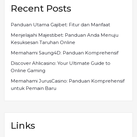
Recent Posts
Panduan Utama Gajibet: Fitur dan Manfaat
Menjelajahi Majestibet: Panduan Anda Menuju
Kesuksesan Taruhan Online
Memahami Saung4D: Panduan Komprehensif
Discover Ahlicasino: Your Ultimate Guide to
Online Gaming
Memahami JurusCasino: Panduan Komprehensif
untuk Pemain Baru
Links