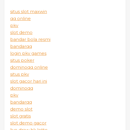
situs slot maxwin
qq online
pkv
slot demo
bandar bola resmi
bandarqq
login pkv games
situs poker
dominoqq online
situs pkv
slot gacor hari ini
dominoqq
pkv
bandarqq
demo slot
slot gratis
slot demo gacor
live draw hk lotto