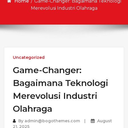
Home
/
Game-Changer: Bagaimana Teknologi
Merevolusi Industri Olahraga
Uncategorized
Game-Changer:
Bagaimana Teknologi
Merevolusi Industri
Olahraga
By
admin@bogothemes.com
August
21, 2025