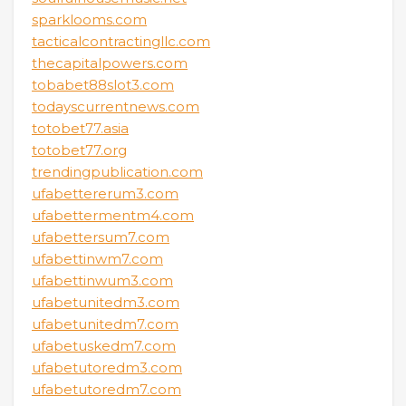
sparklooms.com
tacticalcontractingllc.com
thecapitalpowers.com
tobabet88slot3.com
todayscurrentnews.com
totobet77.asia
totobet77.org
trendingpublication.com
ufabettererum3.com
ufabettermentm4.com
ufabettersum7.com
ufabettinwm7.com
ufabettinwum3.com
ufabetunitedm3.com
ufabetunitedm7.com
ufabetuskedm7.com
ufabetutoredm3.com
ufabetutoredm7.com