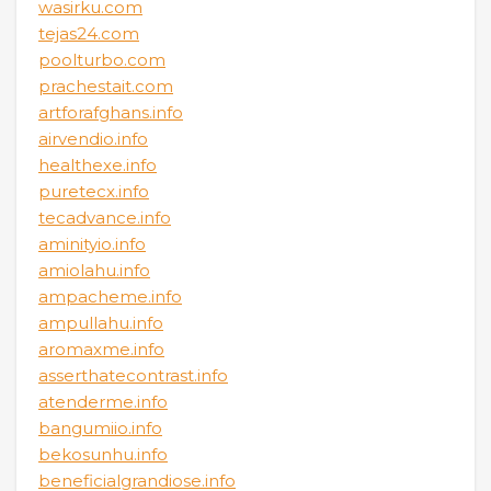
wasirku.com
tejas24.com
poolturbo.com
prachestait.com
artforafghans.info
airvendio.info
healthexe.info
puretecx.info
tecadvance.info
aminityio.info
amiolahu.info
ampacheme.info
ampullahu.info
aromaxme.info
asserthatecontrast.info
atenderme.info
bangumiio.info
bekosunhu.info
beneficialgrandiose.info