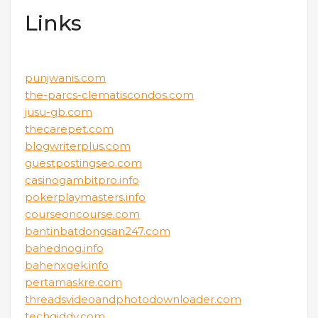
Links
punjwanis.com
the-parcs-clematiscondos.com
jusu-gb.com
thecarepet.com
blogwriterplus.com
guestpostingseo.com
casinogambitpro.info
pokerplaymasters.info
courseoncourse.com
bantinbatdongsan247.com
bahednog.info
bahenxgek.info
pertamaskre.com
threadsvideoandphotodownloader.com
techgiddy.com