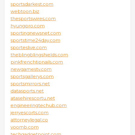
sportsdarkest.com
webtoon.biz
thesportswires.com
hyungpro.com
sportingnewsnet.com
sportstime24day.com
sporteslive.com
theblingblingshields.com
pinkfrenchtipnails.com
newgamestv.com
sportsgallerys.com
sportsmirrors.net
datasports.net
atasehirescortu.net
engineeringtechub.com
jerryescorts.com
attorneylegal.co
voomb.com
techgadgetpoint.com