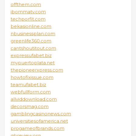
offthem.com
ibommatv.com
techporfit.com
bekasionline.com
nbusinessplan.com
greenlife360.com
cantshoutitout.com
expressufabet.biz
mypuertoplata.net
thepioneerxpress.com
howtofixissue.com
teamufabet.biz
webfullform.com
allviddownload.com
decorsmag.com
gamblingcasinonews.com
universitiesofamerica.net
progameofbrands.com
qbreview.org