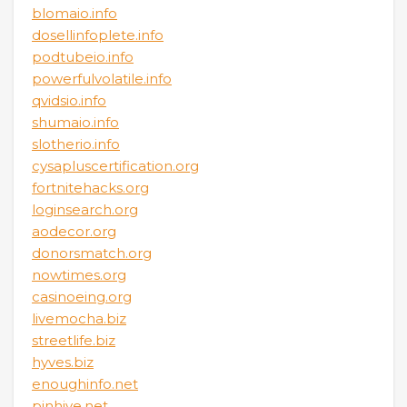
blomaio.info
dosellinfoplete.info
podtubeio.info
powerfulvolatile.info
qvidsio.info
shumaio.info
slotherio.info
cysapluscertification.org
fortnitehacks.org
loginsearch.org
aodecor.org
donorsmatch.org
nowtimes.org
casinoeing.org
livemocha.biz
streetlife.biz
hyves.biz
enoughinfo.net
pinhive.net