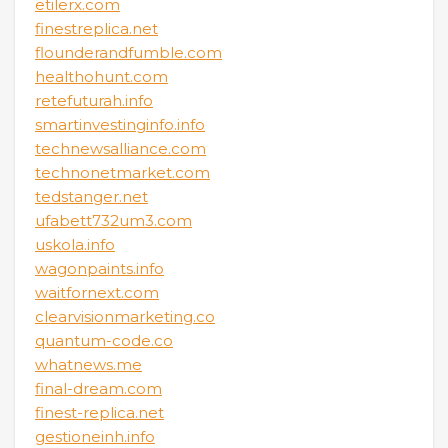
etilerx.com
finestreplica.net
flounderandfumble.com
healthohunt.com
retefuturah.info
smartinvestinginfo.info
technewsalliance.com
technonetmarket.com
tedstanger.net
ufabett732um3.com
uskola.info
wagonpaints.info
waitfornext.com
clearvisionmarketing.co
quantum-code.co
whatnews.me
final-dream.com
finest-replica.net
gestioneinh.info