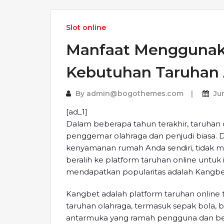
Slot online
Manfaat Menggunak
Kebutuhan Taruhan
By
admin@bogothemes.com
Ju
[ad_1]
Dalam beberapa tahun terakhir, taruhan 
penggemar olahraga dan penjudi biasa
kenyamanan rumah Anda sendiri, tidak m
beralih ke platform taruhan online untuk 
mendapatkan popularitas adalah Kangbet
Kangbet adalah platform taruhan onlin
taruhan olahraga, termasuk sepak bola, b
antarmuka yang ramah pengguna dan ber