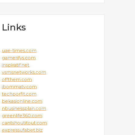
Links
uae-times.com
gamerifys.com
inspiratif.net
vsmsnetworks.com
offthem.com
ibommatv.com
techporfit.com
bekasionline.com
nbusinessplan.com
greenlife360.com
cantshoutitout.com
expressufabet.biz