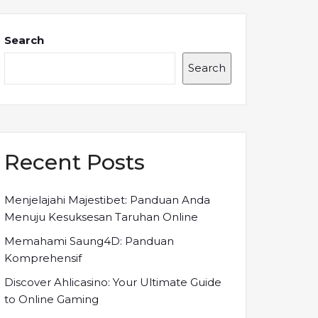
Search
Search
Recent Posts
Menjelajahi Majestibet: Panduan Anda
Menuju Kesuksesan Taruhan Online
Memahami Saung4D: Panduan
Komprehensif
Discover Ahlicasino: Your Ultimate Guide
to Online Gaming