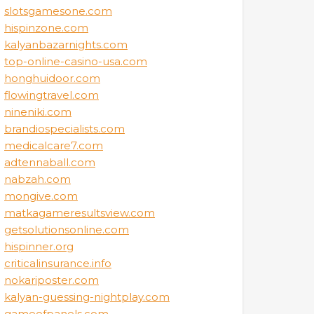
slotsgamesone.com
hispinzone.com
kalyanbazarnights.com
top-online-casino-usa.com
honghuidoor.com
flowingtravel.com
nineniki.com
brandiospecialists.com
medicalcare7.com
adtennaball.com
nabzah.com
mongive.com
matkagameresultsview.com
getsolutionsonline.com
hispinner.org
criticalinsurance.info
nokariposter.com
kalyan-guessing-nightplay.com
gameofpanels.com