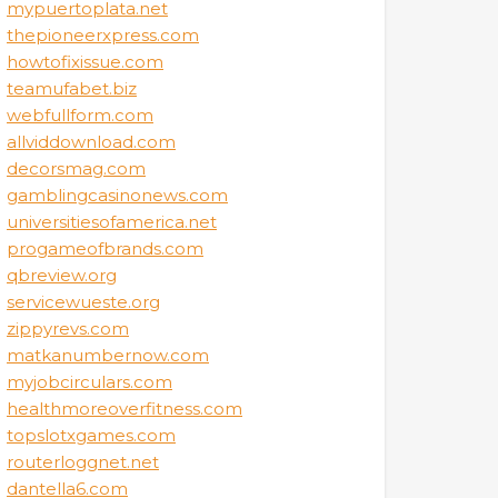
mypuertoplata.net
thepioneerxpress.com
howtofixissue.com
teamufabet.biz
webfullform.com
allviddownload.com
decorsmag.com
gamblingcasinonews.com
universitiesofamerica.net
progameofbrands.com
qbreview.org
servicewueste.org
zippyrevs.com
matkanumbernow.com
myjobcirculars.com
healthmoreoverfitness.com
topslotxgames.com
routerloggnet.net
dantella6.com