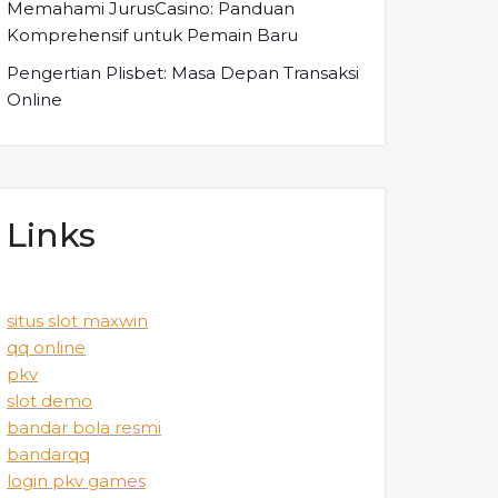
Memahami JurusCasino: Panduan
Komprehensif untuk Pemain Baru
Pengertian Plisbet: Masa Depan Transaksi
Online
Links
situs slot maxwin
qq online
pkv
slot demo
bandar bola resmi
bandarqq
login pkv games