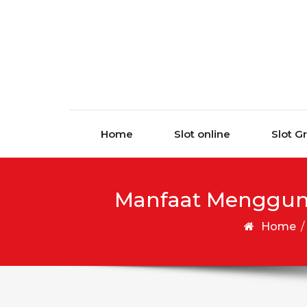
Skip to content
Home
Slot online
Slot Gr
Manfaat Menggun
Home
/