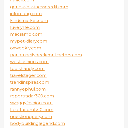
genesisbusinesscredit.com
inforuang.com
kindsmarket.com
luvelylife.com
macramb.com
mypet-diary.com
oxweekly.com
panamacitydeckcontractors.com
westfashions.com
toolshandy.com
travelstager.com
trendinspires.com
rannyephul.com
reportradar360.com
swaggyfashion.com
taraftariumtv10.com
questionquery.com
bodybuildinglegend.com