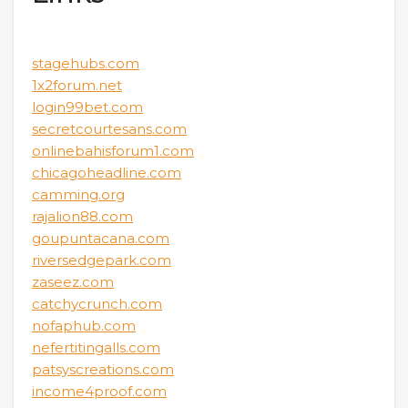
stagehubs.com
1x2forum.net
login99bet.com
secretcourtesans.com
onlinebahisforum1.com
chicagoheadline.com
camming.org
rajalion88.com
goupuntacana.com
riversedgepark.com
zaseez.com
catchycrunch.com
nofaphub.com
nefertitingalls.com
patsyscreations.com
income4proof.com