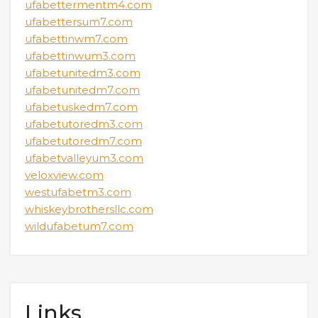
ufabettermentm4.com
ufabettersum7.com
ufabettinwm7.com
ufabettinwum3.com
ufabetunitedm3.com
ufabetunitedm7.com
ufabetuskedm7.com
ufabetutoredm3.com
ufabetutoredm7.com
ufabetvalleyum3.com
veloxview.com
westufabetm3.com
whiskeybrothersllc.com
wildufabetum7.com
Links