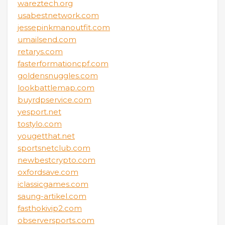
wareztech.org
usabestnetwork.com
jessepinkmanoutfit.com
umailsend.com
retarys.com
fasterformationcpf.com
goldensnuggles.com
lookbattlemap.com
buyrdpservice.com
yesport.net
tostylo.com
yougetthat.net
sportsnetclub.com
newbestcrypto.com
oxfordsave.com
iclassicgames.com
saung-artikel.com
fasthokivip2.com
observersports.com