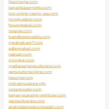
hispinzone.com
kalyanbazarnights.com
top-online-casino-usa.com
honghuidoor.com
flowingtravel.com
nineniki.com
brandiospecialists.com
medicalcare7.com
adtennaball.com
nabzah.com
mongive.com
matkagameresultsview.com
getsolutionsonline.com
hispinner.org
criticalinsurance.info
nokariposter.com
kalyan-guessing-nightplay.com
gameofpanels.com
androidappsdownloader.com