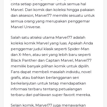
cinta setiap penggemar untuk semua hal
Marvel. Dari komik dan koleksi hingga pakaian
dan aksesori, Marvel77 memiliki sesuatu untuk
semua orang yang merupakan penggemar
Marvel Universe.
Salah satu atraksi utama Marvel77 adalah
koleksi komik Marvel yang luas. Apakah Anda
penggemar judul klasik seperti Spider-Man
dan X-Men, atau seri yang lebih baru seperti
Black Panther dan Captain Marvel, Marvel77
memiliki banyak pilihan komik untuk dipilih.
Fans dapat membeli masalah individu, novel
grafis, atau bahkan berlangganan seri
berkelanjutan untuk tetap mendapatkan
informasi terbaru tentang petualangan
terbaru dari pahlawan super favorit mereka.
Selain komik, Marvel77 juga menawarkan