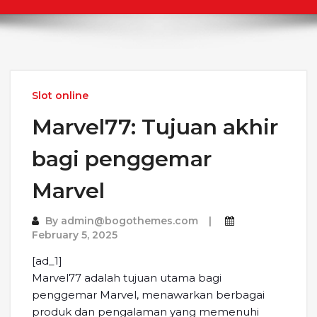
Slot online
Marvel77: Tujuan akhir
bagi penggemar
Marvel
By
admin@bogothemes.com
February 5, 2025
[ad_1]
Marvel77 adalah tujuan utama bagi
penggemar Marvel, menawarkan berbagai
produk dan pengalaman yang memenuhi