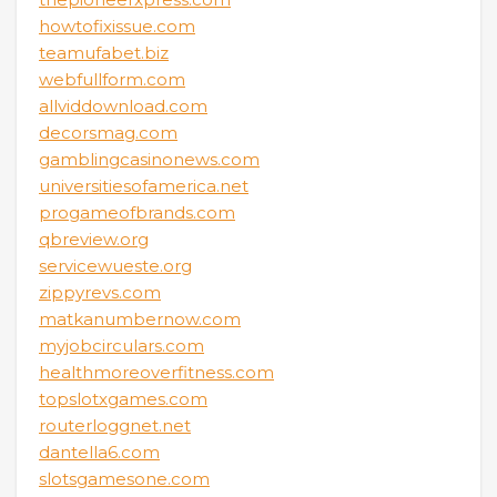
howtofixissue.com
teamufabet.biz
webfullform.com
allviddownload.com
decorsmag.com
gamblingcasinonews.com
universitiesofamerica.net
progameofbrands.com
qbreview.org
servicewueste.org
zippyrevs.com
matkanumbernow.com
myjobcirculars.com
healthmoreoverfitness.com
topslotxgames.com
routerloggnet.net
dantella6.com
slotsgamesone.com