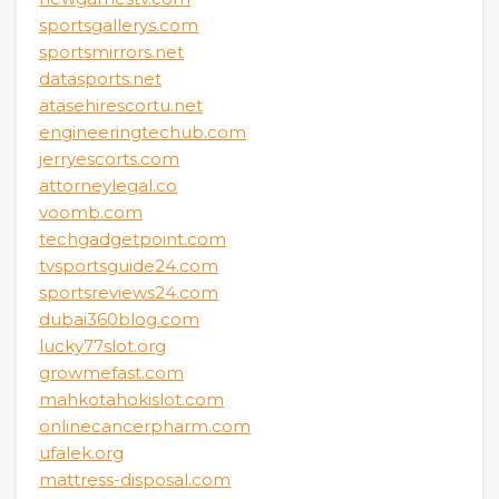
sportsgallerys.com
sportsmirrors.net
datasports.net
atasehirescortu.net
engineeringtechub.com
jerryescorts.com
attorneylegal.co
voomb.com
techgadgetpoint.com
tvsportsguide24.com
sportsreviews24.com
dubai360blog.com
lucky77slot.org
growmefast.com
mahkotahokislot.com
onlinecancerpharm.com
ufalek.org
mattress-disposal.com