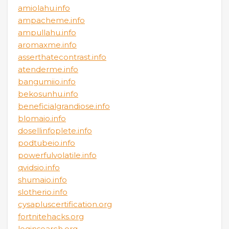
amiolahu.info
ampacheme.info
ampullahu.info
aromaxme.info
asserthatecontrast.info
atenderme.info
bangumiio.info
bekosunhu.info
beneficialgrandiose.info
blomaio.info
dosellinfoplete.info
podtubeio.info
powerfulvolatile.info
qvidsio.info
shumaio.info
slotherio.info
cysapluscertification.org
fortnitehacks.org
loginsearch.org