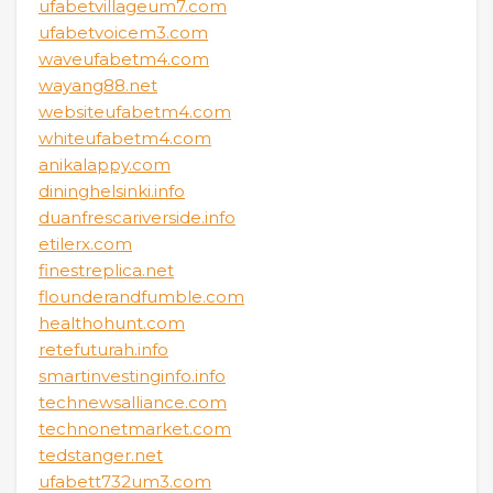
ufabetvillageum7.com
ufabetvoicem3.com
waveufabetm4.com
wayang88.net
websiteufabetm4.com
whiteufabetm4.com
anikalappy.com
dininghelsinki.info
duanfrescariverside.info
etilerx.com
finestreplica.net
flounderandfumble.com
healthohunt.com
retefuturah.info
smartinvestinginfo.info
technewsalliance.com
technonetmarket.com
tedstanger.net
ufabett732um3.com