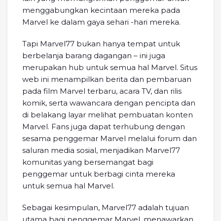
menggabungkan kecintaan mereka pada
Marvel ke dalam gaya sehari -hari mereka.
Tapi Marvel77 bukan hanya tempat untuk
berbelanja barang dagangan – ini juga
merupakan hub untuk semua hal Marvel. Situs
web ini menampilkan berita dan pembaruan
pada film Marvel terbaru, acara TV, dan rilis
komik, serta wawancara dengan pencipta dan
di belakang layar melihat pembuatan konten
Marvel. Fans juga dapat terhubung dengan
sesama penggemar Marvel melalui forum dan
saluran media sosial, menjadikan Marvel77
komunitas yang bersemangat bagi
penggemar untuk berbagi cinta mereka
untuk semua hal Marvel.
Sebagai kesimpulan, Marvel77 adalah tujuan
utama bagi penggemar Marvel, menawarkan