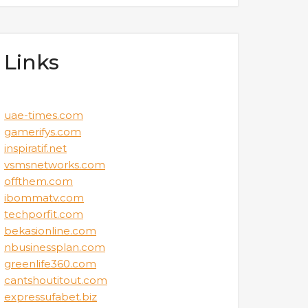
Links
uae-times.com
gamerifys.com
inspiratif.net
vsmsnetworks.com
offthem.com
ibommatv.com
techporfit.com
bekasionline.com
nbusinessplan.com
greenlife360.com
cantshoutitout.com
expressufabet.biz