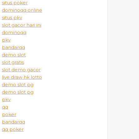
situs poker
dominoqq online
situs pkv
slot gacor hari ini
dominoqq
pkv
bandarqq
demo slot
slot gratis
slot demo gacor
live draw hk lotto
demo slot pg
demo slot pg
pkv
qq
poker
bandarqq
qq poker