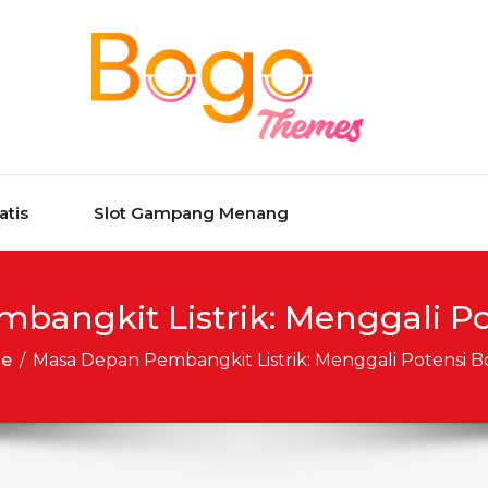
atis
Slot Gampang Menang
bangkit Listrik: Menggali Po
e
/
Masa Depan Pembangkit Listrik: Menggali Potensi B