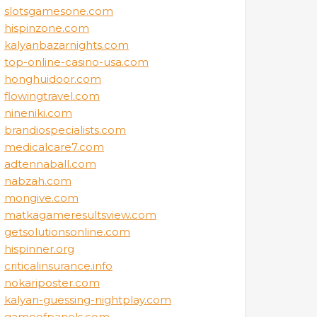
slotsgamesone.com
hispinzone.com
kalyanbazarnights.com
top-online-casino-usa.com
honghuidoor.com
flowingtravel.com
nineniki.com
brandiospecialists.com
medicalcare7.com
adtennaball.com
nabzah.com
mongive.com
matkagameresultsview.com
getsolutionsonline.com
hispinner.org
criticalinsurance.info
nokariposter.com
kalyan-guessing-nightplay.com
gameofpanels.com