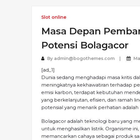
Slot online
Masa Depan Pembang
Potensi Bolagacor
By
admin@bogothemes.com
Ma
[ad_1]
Dunia sedang menghadapi masa kritis dal
meningkatnya kekhawatiran terhadap pe
emisi karbon, terdapat kebutuhan mende
yang berkelanjutan, efisien, dan ramah l
potensial yang menarik perhatian adalah
Bolagacor adalah teknologi baru yang 
untuk menghasilkan listrik. Organisme ini, 
memancarkan cahaya sebagai produk sa