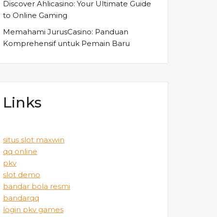
Discover Ahlicasino: Your Ultimate Guide
to Online Gaming
Memahami JurusCasino: Panduan
Komprehensif untuk Pemain Baru
Links
situs slot maxwin
qq online
pkv
slot demo
bandar bola resmi
bandarqq
login pkv games