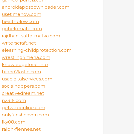
androidappsdownloader.com
usetimenow.com
healthblow.com
gohelpmate.com
rajdhani-satta-matka.com
writerscraft.net
elearning-childprotection.com
wrestling4mena.com
knowledgeforall.info
brand2lastio.com
usadigitalservices.com
socialhoppers.com
creativedream.net
n2315.com
getwebonline.com
onlyfansheaven.com
lky08.com
ralph-fiennes.net