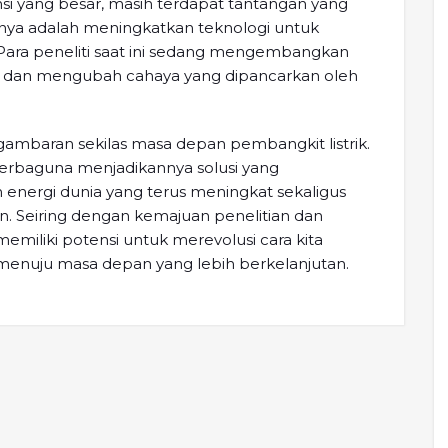
 yang besar, masih terdapat tantangan yang
manya adalah meningkatkan teknologi untuk
. Para peneliti saat ini sedang mengembangkan
ap dan mengubah cahaya yang dipancarkan oleh
gambaran sekilas masa depan pembangkit listrik.
n serbaguna menjadikannya solusi yang
nergi dunia yang terus meningkat sekaligus
 Seiring dengan kemajuan penelitian dan
miliki potensi untuk merevolusi cara kita
 menuju masa depan yang lebih berkelanjutan.