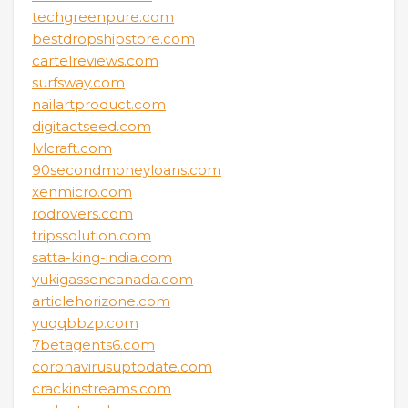
techgreenpure.com
bestdropshipstore.com
cartelreviews.com
surfsway.com
nailartproduct.com
digitactseed.com
lvlcraft.com
90secondmoneyloans.com
xenmicro.com
rodrovers.com
tripssolution.com
satta-king-india.com
yukigassencanada.com
articlehorizone.com
yuqqbbzp.com
7betagents6.com
coronavirusuptodate.com
crackinstreams.com