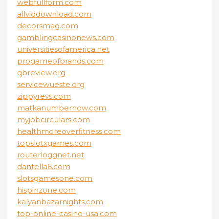
webfullform.com
allviddownload.com
decorsmag.com
gamblingcasinonews.com
universitiesofamerica.net
progameofbrands.com
qbreview.org
servicewueste.org
zippyrevs.com
matkanumbernow.com
myjobcirculars.com
healthmoreoverfitness.com
topslotxgames.com
routerloggnet.net
dantella6.com
slotsgamesone.com
hispinzone.com
kalyanbazarnights.com
top-online-casino-usa.com