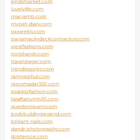
kindsmarket.com
luvelylife.com
macramb.com
mypet-diary.com
oxweekly.com
panamacitydeckcontractors.com
westfashions.com
toolshandy.com
travelstager.com
trendinspires.com
rannyephul.com
reportradar360.com
swaggyfashion.com
taraftariumtv10.com
questionquery.com
bodybuildinglegend.com
brilliant-nails.com
dandr-photography.com
dokteroce.com