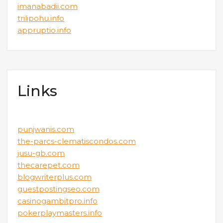
imanabadii.com
trilipohu.info
appruptio.info
Links
punjwanis.com
the-parcs-clematiscondos.com
jusu-gb.com
thecarepet.com
blogwriterplus.com
guestpostingseo.com
casinogambitpro.info
pokerplaymasters.info