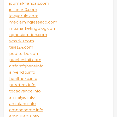
journal-francais.com
justintv10.com
lawyerule.com
mediamingleseaco.com
mtsmarketingblog.com
nghekiemtien.com
wasirku.com
tejas24.com
poolturbo.com
prachestait.com
artforafghans.info
airvendio.info
healthexe.info
puretecx.info
tecadvance.info
aminityio.info
amiolahu.info
ampacheme.info
ampullahu.info