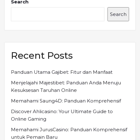
Search
Search
Recent Posts
Panduan Utama Gajibet: Fitur dan Manfaat
Menjelajahi Majestibet: Panduan Anda Menuju
Kesuksesan Taruhan Online
Memahami Saung4D: Panduan Komprehensif
Discover Ahlicasino: Your Ultimate Guide to
Online Gaming
Memahami JurusCasino: Panduan Komprehensif
untuk Pemain Baru