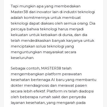
Tapi mungkin apa yang membedakan
Master38 dari inovator lain di industri teknologi
adalah komitmennya untuk membuat
teknologi dapat diakses oleh semua orang. Dia
percaya bahwa teknologi harus menjadi
kekuatan untuk kebaikan di dunia, dan dia
telah mendedikasikan banyak karyanya untuk
menciptakan solusi teknologi yang
menguntungkan masyarakat secara
keseluruhan.
Sebagai contoh, MASTER38 telah
mengembangkan platform perawatan
kesehatan bertenaga AI baru yang membantu
dokter mendiagnosis dan merawat pasien
secara lebih efektif. Platform ini telah diadopsi
oleh beberapa rumah sakit dan penyedia
layanan kesehatan, yang mengarah pada