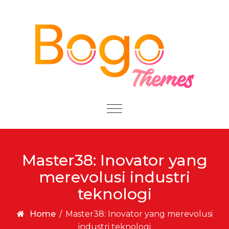
Skip to content
Toggle
navigation
Master38: Inovator yang
merevolusi industri
teknologi
Home
/
Master38: Inovator yang merevolusi
industri teknologi