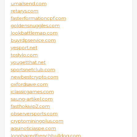
umailsend.com
retarys.com
fasterformationcpf.com
goldensnuggles.com
lookbattlemap.com
buyrdpservice.com
yesport.net
tostylo.com
yougetthat.net
sportsnetclub.com
newbestcrypto.com
oxfordsave.com
iclassicgames.com
saung-artikel.com
fasthokivip2.com
observersports.com
cryptominingplus.com
aquinoticiaspe.com
longhairedfrenchbulldog.com