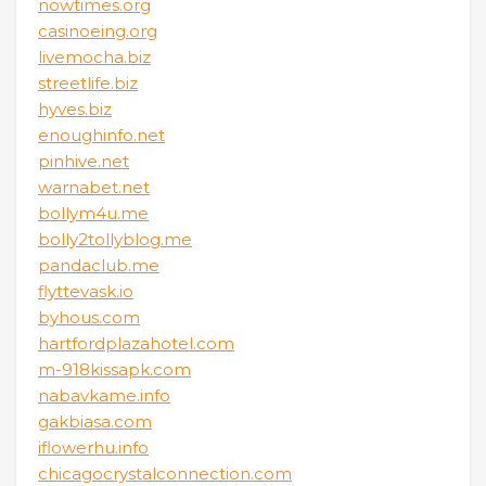
nowtimes.org
casinoeing.org
livemocha.biz
streetlife.biz
hyves.biz
enoughinfo.net
pinhive.net
warnabet.net
bollym4u.me
bolly2tollyblog.me
pandaclub.me
flyttevask.io
byhous.com
hartfordplazahotel.com
m-918kissapk.com
nabavkame.info
gakbiasa.com
iflowerhu.info
chicagocrystalconnection.com