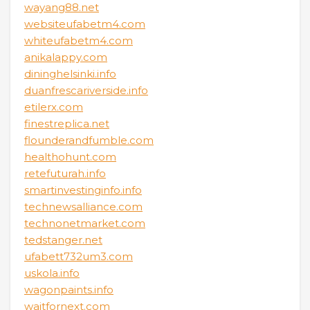
wayang88.net
websiteufabetm4.com
whiteufabetm4.com
anikalappy.com
dininghelsinki.info
duanfrescariverside.info
etilerx.com
finestreplica.net
flounderandfumble.com
healthohunt.com
retefuturah.info
smartinvestinginfo.info
technewsalliance.com
technonetmarket.com
tedstanger.net
ufabett732um3.com
uskola.info
wagonpaints.info
waitfornext.com