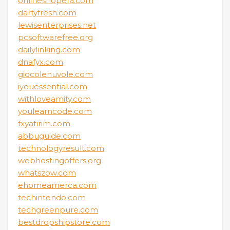
onlineshopera.com
dartyfresh.com
lewisenterprises.net
pcsoftwarefree.org
dailylinking.com
dnafyx.com
giocolenuvole.com
iyouessential.com
withloveamity.com
youlearncode.com
fxyatirim.com
abbuguide.com
technologyresult.com
webhostingoffers.org
whatszow.com
ehomeamerca.com
techintendo.com
techgreenpure.com
bestdropshipstore.com