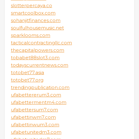
slotterpercaya.co
smartcoolbox.com
sohanjitfinances.com
soulfulhousemusic.net
sparklooms.com
tacticalcontractingllc.com
thecapitalpowers.com
tobabet88slot3.com
todayscurrentnews.com
totobet77.asia
totobet77.org
trendingpublication.com
ufabettererum3.com
ufabettermentm4.com
ufabettersum7.com
ufabettinwm7.com
ufabettinwum3.com
ufabetunitedm3.com