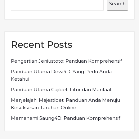
Search
Recent Posts
Pengertian Jeniustoto: Panduan Komprehensif
Panduan Utama Dewi4D: Yang Perlu Anda
Ketahui
Panduan Utama Gajibet: Fitur dan Manfaat
Menjelajahi Majestibet: Panduan Anda Menuju
Kesuksesan Taruhan Online
Memahami Saung4D: Panduan Komprehensif