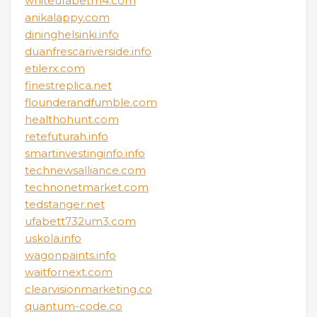
whiteufabetm4.com
anikalappy.com
dininghelsinki.info
duanfrescariverside.info
etilerx.com
finestreplica.net
flounderandfumble.com
healthohunt.com
retefuturah.info
smartinvestinginfo.info
technewsalliance.com
technonetmarket.com
tedstanger.net
ufabett732um3.com
uskola.info
wagonpaints.info
waitfornext.com
clearvisionmarketing.co
quantum-code.co