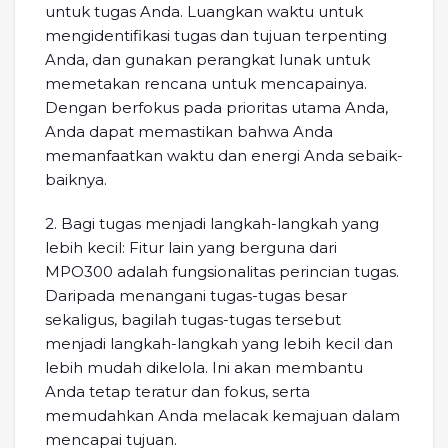
untuk tugas Anda. Luangkan waktu untuk
mengidentifikasi tugas dan tujuan terpenting
Anda, dan gunakan perangkat lunak untuk
memetakan rencana untuk mencapainya.
Dengan berfokus pada prioritas utama Anda,
Anda dapat memastikan bahwa Anda
memanfaatkan waktu dan energi Anda sebaik-
baiknya.
2. Bagi tugas menjadi langkah-langkah yang
lebih kecil: Fitur lain yang berguna dari
MPO300 adalah fungsionalitas perincian tugas.
Daripada menangani tugas-tugas besar
sekaligus, bagilah tugas-tugas tersebut
menjadi langkah-langkah yang lebih kecil dan
lebih mudah dikelola. Ini akan membantu
Anda tetap teratur dan fokus, serta
memudahkan Anda melacak kemajuan dalam
mencapai tujuan.