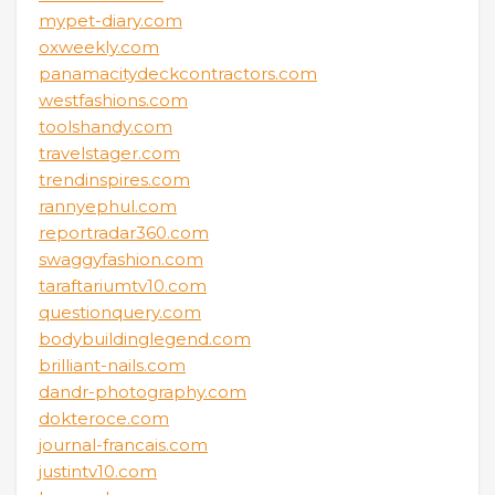
mypet-diary.com
oxweekly.com
panamacitydeckcontractors.com
westfashions.com
toolshandy.com
travelstager.com
trendinspires.com
rannyephul.com
reportradar360.com
swaggyfashion.com
taraftariumtv10.com
questionquery.com
bodybuildinglegend.com
brilliant-nails.com
dandr-photography.com
dokteroce.com
journal-francais.com
justintv10.com