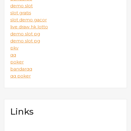
demo slot
slot gratis
slot demo gacor
live draw hk lotto
demo slot pg
demo slot pg
pkv
qq
poker
bandarqq
qq poker
Links