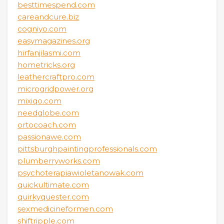
besttimespend.com
careandcure.biz
cogniyo.com
easymagazines.org
hirfanjilasmi.com
hometricks.org
leathercraftpro.com
microgridpower.org
mixiqo.com
needglobe.com
ortocoach.com
passionawe.com
pittsburghpaintingprofessionals.com
plumberryworks.com
psychoterapiawioletanowak.com
quickultimate.com
quirkyquester.com
sexmedicineformen.com
shiftripple.com