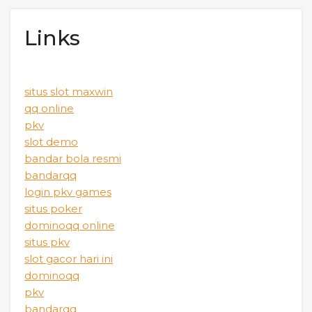
Links
situs slot maxwin
qq online
pkv
slot demo
bandar bola resmi
bandarqq
login pkv games
situs poker
dominoqq online
situs pkv
slot gacor hari ini
dominoqq
pkv
bandarqq