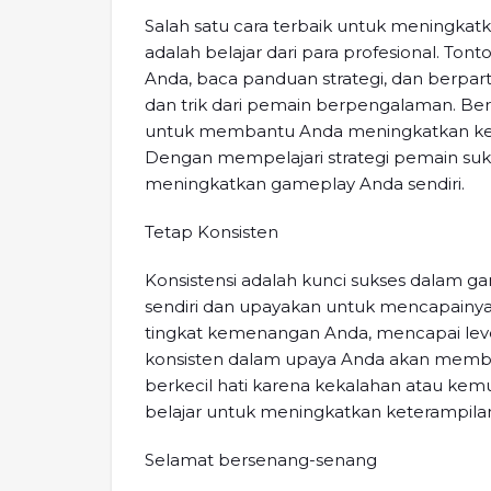
Salah satu cara terbaik untuk meningka
adalah belajar dari para profesional. To
Anda, baca panduan strategi, dan berpart
dan trik dari pemain berpengalaman. Be
untuk membantu Anda meningkatkan kete
Dengan mempelajari strategi pemain suk
meningkatkan gameplay Anda sendiri.
Tetap Konsisten
Konsistensi adalah kunci sukses dalam ga
sendiri dan upayakan untuk mencapainya 
tingkat kemenangan Anda, mencapai level
konsisten dalam upaya Anda akan memb
berkecil hati karena kekalahan atau ke
belajar untuk meningkatkan keterampila
Selamat bersenang-senang