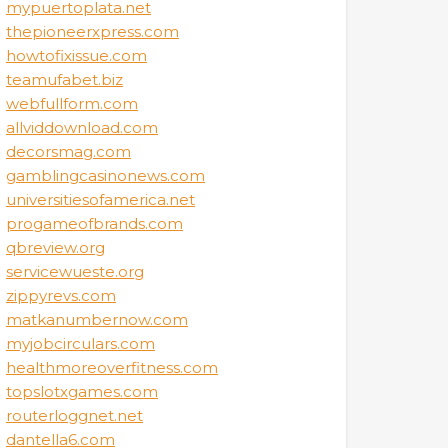
mypuertoplata.net
thepioneerxpress.com
howtofixissue.com
teamufabet.biz
webfullform.com
allviddownload.com
decorsmag.com
gamblingcasinonews.com
universitiesofamerica.net
progameofbrands.com
qbreview.org
servicewueste.org
zippyrevs.com
matkanumbernow.com
myjobcirculars.com
healthmoreoverfitness.com
topslotxgames.com
routerloggnet.net
dantella6.com