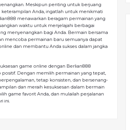
yenangkan. Meskipun penting untuk berjuang
keterampilan Anda, ingatlah untuk menikmati
rlian888 menawarkan beragam permainan yang
 luangkan waktu untuk menjelajahi berbagai
ling menyenangkan bagi Anda. Bermain bersama
 dan mencoba permainan baru semuanya dapat
line dan membantu Anda sukses dalam jangka
uksesan game online dengan Berlian888
p positif. Dengan memilih permainan yang tepat,
in berpengalaman, tetap konsisten, dan bersenang-
ampilan dan meraih kesuksesan dalam bermain
ilih game favorit Anda, dan mulailah perjalanan
 ini.