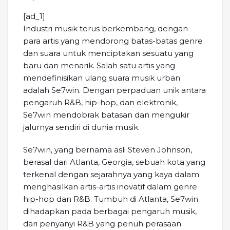
[ad_1]
Industri musik terus berkembang, dengan
para artis yang mendorong batas-batas genre
dan suara untuk menciptakan sesuatu yang
baru dan menarik. Salah satu artis yang
mendefinisikan ulang suara musik urban
adalah Se7win. Dengan perpaduan unik antara
pengaruh R&B, hip-hop, dan elektronik,
Se7win mendobrak batasan dan mengukir
jalurnya sendiri di dunia musik.
Se7win, yang bernama asli Steven Johnson,
berasal dari Atlanta, Georgia, sebuah kota yang
terkenal dengan sejarahnya yang kaya dalam
menghasilkan artis-artis inovatif dalam genre
hip-hop dan R&B. Tumbuh di Atlanta, Se7win
dihadapkan pada berbagai pengaruh musik,
dari penyanyi R&B yang penuh perasaan