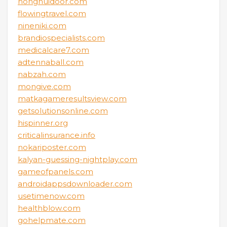
honghuidoor.com
flowingtravel.com
nineniki.com
brandiospecialists.com
medicalcare7.com
adtennaball.com
nabzah.com
mongive.com
matkagameresultsview.com
getsolutionsonline.com
hispinner.org
criticalinsurance.info
nokariposter.com
kalyan-guessing-nightplay.com
gameofpanels.com
androidappsdownloader.com
usetimenow.com
healthblow.com
gohelpmate.com