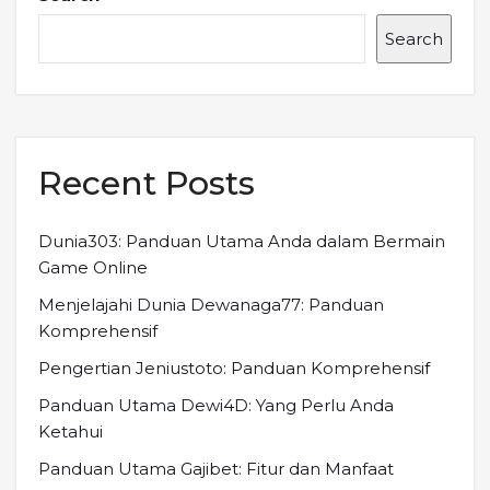
Search
Recent Posts
Dunia303: Panduan Utama Anda dalam Bermain
Game Online
Menjelajahi Dunia Dewanaga77: Panduan
Komprehensif
Pengertian Jeniustoto: Panduan Komprehensif
Panduan Utama Dewi4D: Yang Perlu Anda
Ketahui
Panduan Utama Gajibet: Fitur dan Manfaat