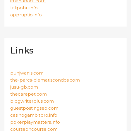
imanabadii.com
trilipohu.info
appruptio.info
Links
punjwanis.com
the-parcs-clematiscondos.com
jusu-gb.com
thecarepet.com
blogwriterplus.com
guestpostingseo.com
casinogambitpro.info
pokerplaymasters.info
courseoncourse.com