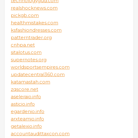
technologygud.com
realshocknews.com
pickgb.com
healthmistakes.com
ksfashiondresses.com
patterntrader.org
cnhpa.net
sitalotus.com
supernotes.org
worldsportsempires.com
updatecentral360.com
katamastah.com
zqscore.net
aseleraio.info
asticio.info
egardenio.info
arxteamio.info
getalexio.info
accountaudittaxcon.com