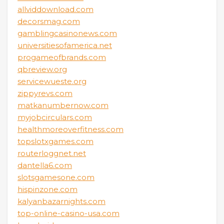
allviddownload.com
decorsmag.com
gamblingcasinonews.com
universitiesofamerica.net
progameofbrands.com
qbreview.org
servicewueste.org
zippyrevs.com
matkanumbernow.com
myjobcirculars.com
healthmoreoverfitness.com
topslotxgames.com
routerloggnet.net
dantella6.com
slotsgamesone.com
hispinzone.com
kalyanbazarnights.com
top-online-casino-usa.com