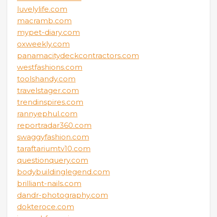
luvelylife.com
macramb.com
mypet-diary.com
oxweekly.com
panamacitydeckcontractors.com
westfashions.com
toolshandy.com
travelstager.com
trendinspires.com
rannyephul.com
reportradar360.com
swaggyfashion.com
taraftariumtv10.com
questionquery.com
bodybuildinglegend.com
brilliant-nails.com
dandr-photography.com
dokteroce.com