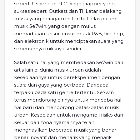
seperti Usher dan TLC hingga rapper yang
sukses seperti Outkast dan TI. Latar belakang
musik yang beragam ini terlihat jelas dalam
musik Se7win, yang dengan mulus
memadukan unsur-unsur musik R&B, hip-hop,
dan elektronik untuk menciptakan suara yang
sepenuhnya miliknya sendiri.
Salah satu hal yang membedakan Se7win dari
artis lain di dunia musik urban adalah
kesediaannya untuk bereksperimen dengan
suara dan gaya yang berbeda. Daripada
terpaku pada satu genre tertentu, Se7win
terus mendorong dirinya untuk mencoba hal-
hal baru dan mendorong batas-batas musik
urban. Kesediaan untuk mengambil risiko dan
keluar dari zona nyamannya telah
menghasilkan beberapa musik yang benar-
benar inovatif dan menarik yang menarik