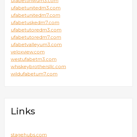
ufabettinwum3.com
ufabetunitedm3.com
ufabetunitedm7.com
ufabetuskedm7.com
ufabetutoredm3.com
ufabetutoredm7.com
ufabetvalleyum3.com
veloxview.com
westufabetm3.com
whiskeybrothersllc.com
wildufabetum7.com
Links
stagehubs.com