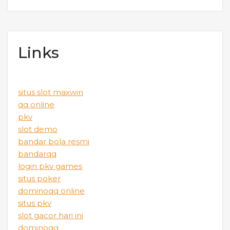
Links
situs slot maxwin
qq online
pkv
slot demo
bandar bola resmi
bandarqq
login pkv games
situs poker
dominoqq online
situs pkv
slot gacor hari ini
dominoqq