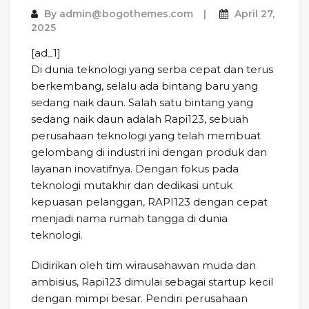
By
admin@bogothemes.com
April 27,
2025
[ad_1]
Di dunia teknologi yang serba cepat dan terus
berkembang, selalu ada bintang baru yang
sedang naik daun. Salah satu bintang yang
sedang naik daun adalah Rapi123, sebuah
perusahaan teknologi yang telah membuat
gelombang di industri ini dengan produk dan
layanan inovatifnya. Dengan fokus pada
teknologi mutakhir dan dedikasi untuk
kepuasan pelanggan, RAPI123 dengan cepat
menjadi nama rumah tangga di dunia
teknologi.
Didirikan oleh tim wirausahawan muda dan
ambisius, Rapi123 dimulai sebagai startup kecil
dengan mimpi besar. Pendiri perusahaan