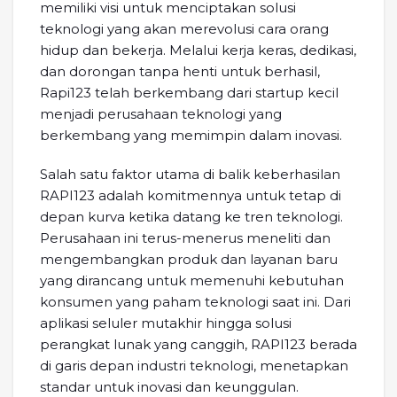
memiliki visi untuk menciptakan solusi
teknologi yang akan merevolusi cara orang
hidup dan bekerja. Melalui kerja keras, dedikasi,
dan dorongan tanpa henti untuk berhasil,
Rapi123 telah berkembang dari startup kecil
menjadi perusahaan teknologi yang
berkembang yang memimpin dalam inovasi.
Salah satu faktor utama di balik keberhasilan
RAPI123 adalah komitmennya untuk tetap di
depan kurva ketika datang ke tren teknologi.
Perusahaan ini terus-menerus meneliti dan
mengembangkan produk dan layanan baru
yang dirancang untuk memenuhi kebutuhan
konsumen yang paham teknologi saat ini. Dari
aplikasi seluler mutakhir hingga solusi
perangkat lunak yang canggih, RAPI123 berada
di garis depan industri teknologi, menetapkan
standar untuk inovasi dan keunggulan.