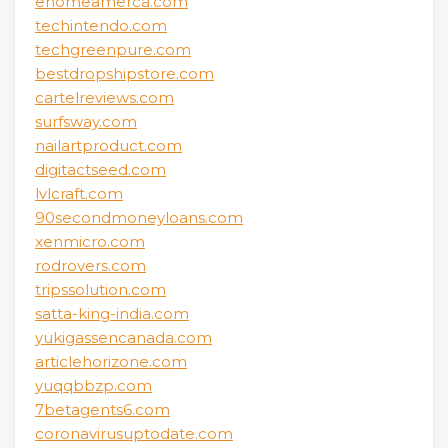
ehomeamerca.com
techintendo.com
techgreenpure.com
bestdropshipstore.com
cartelreviews.com
surfsway.com
nailartproduct.com
digitactseed.com
lvlcraft.com
90secondmoneyloans.com
xenmicro.com
rodrovers.com
tripssolution.com
satta-king-india.com
yukigassencanada.com
articlehorizone.com
yuqqbbzp.com
7betagents6.com
coronavirusuptodate.com