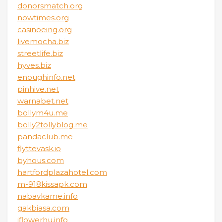
donorsmatch.org
nowtimes.org
casinoeing.org
livemocha.biz
streetlife.biz
hyves.biz
enoughinfo.net
pinhive.net
warnabet.net
bollym4u.me
bolly2tollyblog.me
pandaclub.me
flyttevask.io
byhous.com
hartfordplazahotel.com
m-918kissapk.com
nabavkame.info
gakbiasa.com
iflowerhu.info