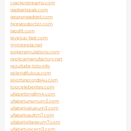
crackinstreams.com
gadgetspak.com
gearsngadget.com
hireseodoctor.com
lapsfit.com
levelup-fast.com
mytreepla.net
pokersimulations.com
replicamanufactory.net
rezultate-loto.info
splendifulous.com
sportsrecords4u.com
topceleberites.com
ufabetting8m4.com
ufabetunionum3.com
ufabetvalueum3.com
ufabetvaultm7.com
ufabetvillageum7.com
ufabetvoicem3.com