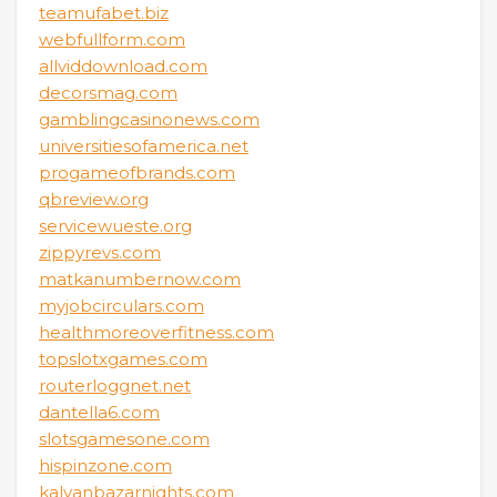
teamufabet.biz
webfullform.com
allviddownload.com
decorsmag.com
gamblingcasinonews.com
universitiesofamerica.net
progameofbrands.com
qbreview.org
servicewueste.org
zippyrevs.com
matkanumbernow.com
myjobcirculars.com
healthmoreoverfitness.com
topslotxgames.com
routerloggnet.net
dantella6.com
slotsgamesone.com
hispinzone.com
kalyanbazarnights.com