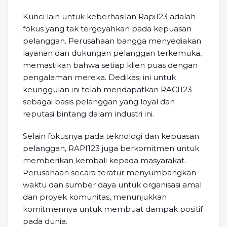
Kunci lain untuk keberhasilan Rapi123 adalah
fokus yang tak tergoyahkan pada kepuasan
pelanggan. Perusahaan bangga menyediakan
layanan dan dukungan pelanggan terkemuka,
memastikan bahwa setiap klien puas dengan
pengalaman mereka. Dedikasi ini untuk
keunggulan ini telah mendapatkan RACI123
sebagai basis pelanggan yang loyal dan
reputasi bintang dalam industri ini.
Selain fokusnya pada teknologi dan kepuasan
pelanggan, RAPI123 juga berkomitmen untuk
memberikan kembali kepada masyarakat.
Perusahaan secara teratur menyumbangkan
waktu dan sumber daya untuk organisasi amal
dan proyek komunitas, menunjukkan
komitmennya untuk membuat dampak positif
pada dunia.