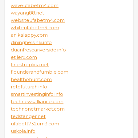
waveufabetm4.com
wayang88.net
websiteufabetm4.com
whiteufabetm4.com
anikalappy.com
dininghelsinki.info
duanfrescariverside.info
etilerx.com
finestreplica.net
flounderandfumble.com
healthohunt.com
retefuturah.info
smartinvestinginfo.info
technewsalliance.com
technonetmarket.com
tedstanger.net
ufabett732um3.com
uskola.info