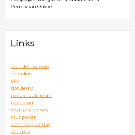
Permainan Online
Links
situs slot maxwin
qq online
pkv
slot demo
bandar bola resmi
bandarqq
login pkv games
situs poker
dominoqq online
situs pkv