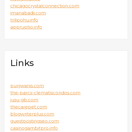
chicagocrystalconnection.com
imanabadii.com
trilipohu.info
appruptio.info
Links
punjwanis.com
the-parcs-clematiscondos.com
jusu-gb.com
thecarepet.com
blogwriterplus.com
guestpostingseo.com
casinogambitpro.info