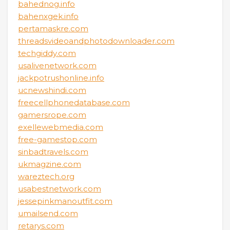
bahednog.info
bahenxgek.info
pertamaskre.com
threadsvideoandphotodownloader.com
techgiddy.com
usalivenetwork.com
jackpotrushonline.info
ucnewshindi.com
freecellphonedatabase.com
gamersrope.com
exellewebmedia.com
free-gamestop.com
sinbadtravels.com
ukmagzine.com
wareztech.org
usabestnetwork.com
jessepinkmanoutfit.com
umailsend.com
retarys.com