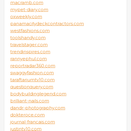
macramb.com
mypet-diary.com
oxweekly.com
panamacitydeckcontractors.com
westfashions.com
toolshandy.com
travelstager.com
trendinspires.com
rannyephul.com
reportradar360.com
swaggyfashion.com
taraftariumtv10.com
questionquery.com
bodybuildinglegend.com
brilliant-nails.com
dandr-photography.com
dokteroce.com
journal-francais.com
justintv10.com