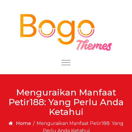
Skip to content
Toggle
navigation
Menguraikan Manfaat
Petir188: Yang Perlu Anda
Ketahui
Home
/
Menguraikan Manfaat Petir188: Yang
Perlu Anda Ketahui