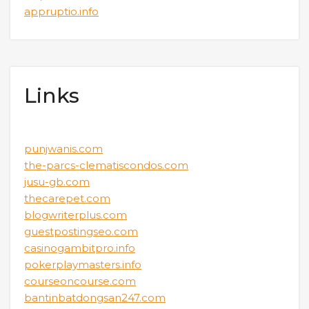
appruptio.info
Links
punjwanis.com
the-parcs-clematiscondos.com
jusu-gb.com
thecarepet.com
blogwriterplus.com
guestpostingseo.com
casinogambitpro.info
pokerplaymasters.info
courseoncourse.com
bantinbatdongsan247.com