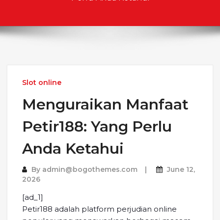
Slot online
Menguraikan Manfaat
Petir188: Yang Perlu
Anda Ketahui
By
admin@bogothemes.com
June 12,
2026
[ad_1]
Petir188 adalah platform perjudian online