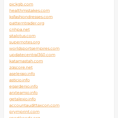
pickgb.com
healthmistakes.com
ksfashiondresses.com
patterntrader.org
cnhpa.net
sitalotus.com
supernotes.org
worldsportsempires.com
updatecentral360.com
katamastah.com
zqscore.net
aseleraio.info
asticio.info
egardenio.info
arxteamio.info
getalexio.info
accountaudittaxcon.com
prymprint.com
sportkeeda.org