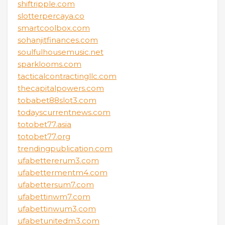
shiftripple.com
slotterpercaya.co
smartcoolbox.com
sohanjitfinances.com
soulfulhousemusic.net
sparklooms.com
tacticalcontractingllc.com
thecapitalpowers.com
tobabet88slot3.com
todayscurrentnews.com
totobet77.asia
totobet77.org
trendingpublication.com
ufabettererum3.com
ufabettermentm4.com
ufabettersum7.com
ufabettinwm7.com
ufabettinwum3.com
ufabetunitedm3.com