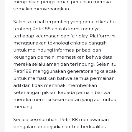
menjadikan pengalaman perjudian mereka
semakin menyenangkan.
Salah satu hal terpenting yang perlu diketahui
tentang Petir188 adalah komitmennya
terhadap keamanan dan fair play. Platform ini
menggunakan teknologi enkripsi canggih
untuk melindungi informasi pribadi dan
keuangan pemain, memastikan bahwa data
mereka selalu aman dan terlindungi. Selain itu,
Petir188 menggunakan generator angka acak
untuk memastikan bahwa semua permainan
adil dan tidak memihak, memberikan
ketenangan pikiran kepada pemain bahwa
mereka memiliki kesempatan yang adil untuk
menang.
Secara keseluruhan, Petir188 menawarkan
pengalaman perjudian online berkualitas