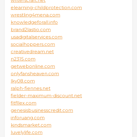
writerscraft.net
elearning-childprotection.com
wrestling4mena.com
knowledgeforall.info
brand2lastio.com
usadigitalservices.com
socialhoppers.com
creativedream.net
n2315.com
getwebonline.com
onlyfansheaven.com
lky08.com
ralph-fiennes.net
fielder-maximum-discount.net
fitfllex.com
genesisbusinesscredit.com
inforuang.com
kindsmarket.com
luvelylife.com