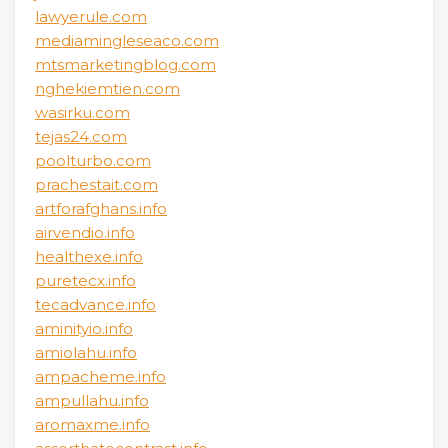
lawyerule.com
mediamingleseaco.com
mtsmarketingblog.com
nghekiemtien.com
wasirku.com
tejas24.com
poolturbo.com
prachestait.com
artforafghans.info
airvendio.info
healthexe.info
puretecx.info
tecadvance.info
aminityio.info
amiolahu.info
ampacheme.info
ampullahu.info
aromaxme.info