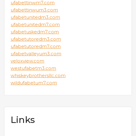
ufabettinwm7.com
ufabettinwum3.com
ufabetunitedm3.com
ufabetunitedm7.com
ufabetuskedm7.com
ufabetutoredm3.com
ufabetutoredm7.com
ufabetvalleyum3.com
veloxview.com
westufabetm3.com
whiskeybrothersllc.com
wildufabetum7.com
Links