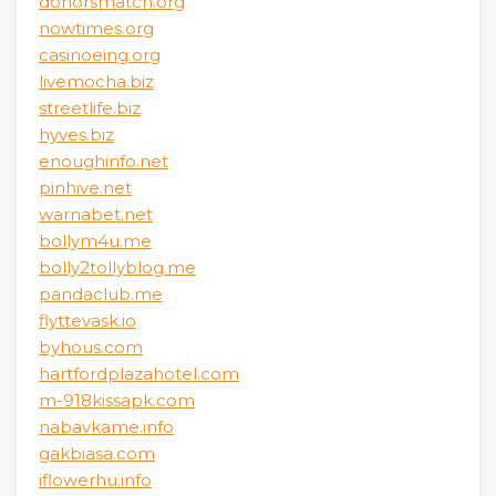
donorsmatch.org
nowtimes.org
casinoeing.org
livemocha.biz
streetlife.biz
hyves.biz
enoughinfo.net
pinhive.net
warnabet.net
bollym4u.me
bolly2tollyblog.me
pandaclub.me
flyttevask.io
byhous.com
hartfordplazahotel.com
m-918kissapk.com
nabavkame.info
gakbiasa.com
iflowerhu.info