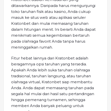
ditawarkannya. Daripada harus mengunjungi
toko taruhan fisik atau kasino, Anda cukup
masuk ke situs web atau aplikasi seluler
Kratonbet dan mulai memasang taruhan
dalam hitungan menit. Ini berarti Anda dapat
menikmati semua kegembiraan bertaruh
pada olahraga favorit Anda tanpa harus
meninggalkan rumah.
Fitur hebat lainnya dari Kratonbet adalah
beragamnya opsi taruhan yang tersedia.
Apakah Anda lebih suka taruhan olahraga
tradisional, taruhan langsung, atau taruhan
olahraga virtual, Kratonbet siap membantu
Anda. Anda dapat memasang taruhan pada
segala hal mulai dari hasil satu pertandingan
hingga pemenang turnamen, sehingga
memberi Anda banyak peluang untuk