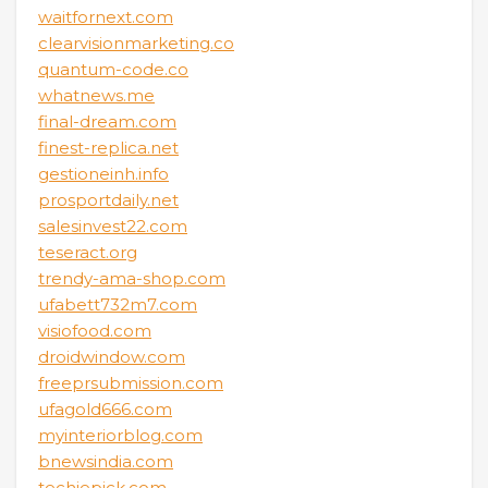
waitfornext.com
clearvisionmarketing.co
quantum-code.co
whatnews.me
final-dream.com
finest-replica.net
gestioneinh.info
prosportdaily.net
salesinvest22.com
teseract.org
trendy-ama-shop.com
ufabett732m7.com
visiofood.com
droidwindow.com
freeprsubmission.com
ufagold666.com
myinteriorblog.com
bnewsindia.com
techiepick.com