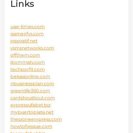
Links
uae-times.com
gamerifys.com
inspiratif.net
vsmsnetworks.com
offthem.com
ibommatv.com
techporfit.com
bekasionline.com
nbusinessplan.com
greenlife360.com
cantshoutitout.com
expressufabet.biz
mypuertoplata.net
thepioneerxpress.com
howtofixissue.com