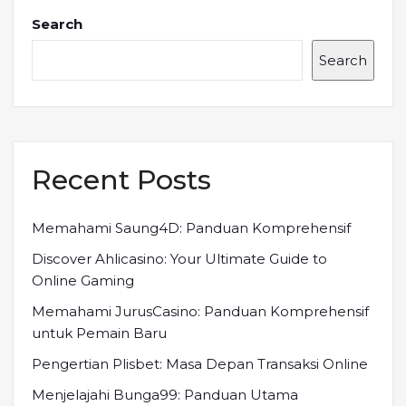
Search
Search
Recent Posts
Memahami Saung4D: Panduan Komprehensif
Discover Ahlicasino: Your Ultimate Guide to
Online Gaming
Memahami JurusCasino: Panduan Komprehensif
untuk Pemain Baru
Pengertian Plisbet: Masa Depan Transaksi Online
Menjelajahi Bunga99: Panduan Utama