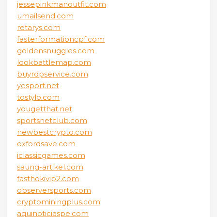
jessepinkmanoutfit.com
umailsend.com
retarys.com
fasterformationcpf.com
goldensnuggles.com
lookbattlemap.com
buyrdpservice.com
yesport.net
tostylo.com
yougetthat.net
sportsnetclub.com
newbestcrypto.com
oxfordsave.com
iclassicgames.com
saung-artikel.com
fasthokivip2.com
observersports.com
cryptominingplus.com
aquinoticiaspe.com