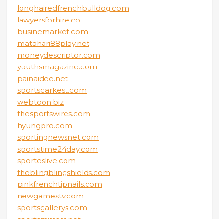
longhairedfrenchbulldog.com
lawyersforhire.co
businemarket.com
matahari88play.net
moneydescriptor.com
youthsmagazine.com
painaidee.net
sportsdarkest.com
webtoon.biz
thesportswires.com
hyungpro.com
sportingnewsnet.com
sportstime24day.com
sporteslive.com
theblingblingshields.com
pinkfrenchtipnails.com
newgamestv.com
sportsgallerys.com