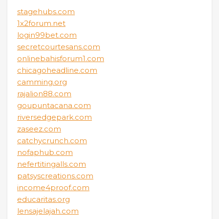
stagehubs.com
1x2forum.net
login99bet.com
secretcourtesans.com
onlinebahisforum1.com
chicagoheadline.com
camming.org
rajalion88.com
goupuntacana.com
riversedgepark.com
zaseez.com
catchycrunch.com
nofaphub.com
nefertitingalls.com
patsyscreations.com
income4proof.com
educaritas.org
lensajelajah.com