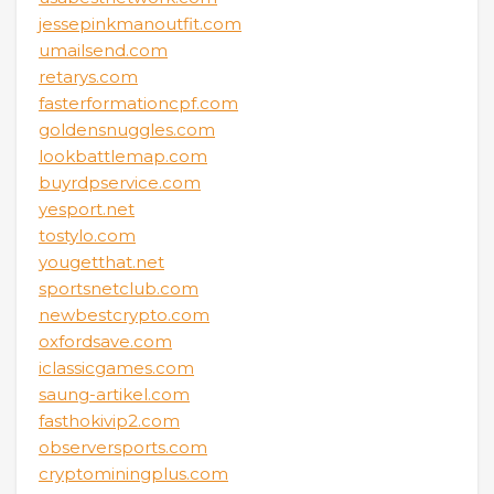
jessepinkmanoutfit.com
umailsend.com
retarys.com
fasterformationcpf.com
goldensnuggles.com
lookbattlemap.com
buyrdpservice.com
yesport.net
tostylo.com
yougetthat.net
sportsnetclub.com
newbestcrypto.com
oxfordsave.com
iclassicgames.com
saung-artikel.com
fasthokivip2.com
observersports.com
cryptominingplus.com