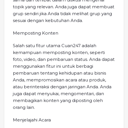
topik yang relevan. Anda juga dapat membuat
grup sendiri jika Anda tidak melihat grup yang
sesuai dengan kebutuhan Anda.
Memposting Konten
Salah satu fitur utama Cuan247 adalah
kemampuan memposting konten, seperti
foto, video, dan pembaruan status. Anda dapat
menggunakan fitur ini untuk berbagi
pembaruan tentang kehidupan atau bisnis
Anda, mempromosikan acara atau produk,
atau berinteraksi dengan jaringan Anda. Anda
juga dapat menyukai, mengomentari, dan
membagikan konten yang diposting oleh
orang lain.
Menjelajahi Acara