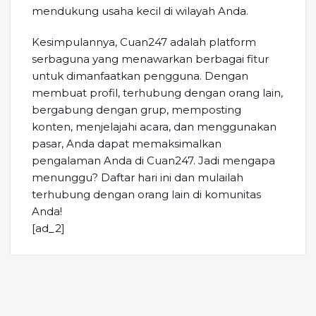
mendukung usaha kecil di wilayah Anda.
Kesimpulannya, Cuan247 adalah platform
serbaguna yang menawarkan berbagai fitur
untuk dimanfaatkan pengguna. Dengan
membuat profil, terhubung dengan orang lain,
bergabung dengan grup, memposting
konten, menjelajahi acara, dan menggunakan
pasar, Anda dapat memaksimalkan
pengalaman Anda di Cuan247. Jadi mengapa
menunggu? Daftar hari ini dan mulailah
terhubung dengan orang lain di komunitas
Anda!
[ad_2]