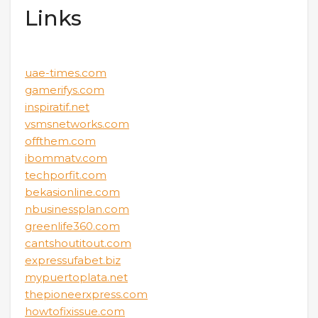
Links
uae-times.com
gamerifys.com
inspiratif.net
vsmsnetworks.com
offthem.com
ibommatv.com
techporfit.com
bekasionline.com
nbusinessplan.com
greenlife360.com
cantshoutitout.com
expressufabet.biz
mypuertoplata.net
thepioneerxpress.com
howtofixissue.com