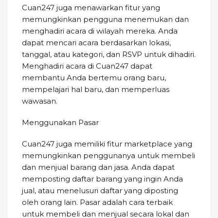
Cuan247 juga menawarkan fitur yang
memungkinkan pengguna menemukan dan
menghadiri acara di wilayah mereka. Anda
dapat mencari acara berdasarkan lokasi,
tanggal, atau kategori, dan RSVP untuk dihadiri.
Menghadiri acara di Cuan247 dapat
membantu Anda bertemu orang baru,
mempelajari hal baru, dan memperluas
wawasan.
Menggunakan Pasar
Cuan247 juga memiliki fitur marketplace yang
memungkinkan penggunanya untuk membeli
dan menjual barang dan jasa. Anda dapat
memposting daftar barang yang ingin Anda
jual, atau menelusuri daftar yang diposting
oleh orang lain. Pasar adalah cara terbaik
untuk membeli dan menjual secara lokal dan