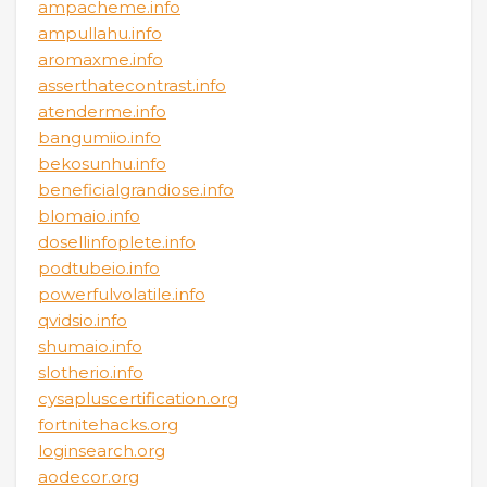
ampacheme.info
ampullahu.info
aromaxme.info
asserthatecontrast.info
atenderme.info
bangumiio.info
bekosunhu.info
beneficialgrandiose.info
blomaio.info
dosellinfoplete.info
podtubeio.info
powerfulvolatile.info
qvidsio.info
shumaio.info
slotherio.info
cysapluscertification.org
fortnitehacks.org
loginsearch.org
aodecor.org