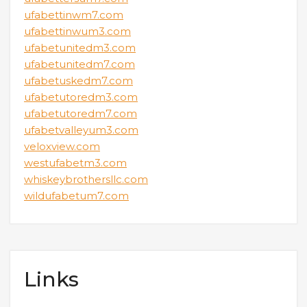
ufabettinwm7.com
ufabettinwum3.com
ufabetunitedm3.com
ufabetunitedm7.com
ufabetuskedm7.com
ufabetutoredm3.com
ufabetutoredm7.com
ufabetvalleyum3.com
veloxview.com
westufabetm3.com
whiskeybrothersllc.com
wildufabetum7.com
Links