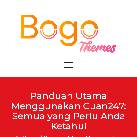
Skip to content
Toggle
navigation
Panduan Utama
Menggunakan Cuan247:
Semua yang Perlu Anda
Ketahui