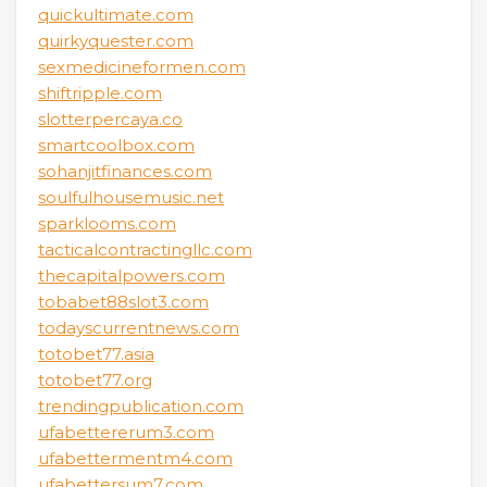
quickultimate.com
quirkyquester.com
sexmedicineformen.com
shiftripple.com
slotterpercaya.co
smartcoolbox.com
sohanjitfinances.com
soulfulhousemusic.net
sparklooms.com
tacticalcontractingllc.com
thecapitalpowers.com
tobabet88slot3.com
todayscurrentnews.com
totobet77.asia
totobet77.org
trendingpublication.com
ufabettererum3.com
ufabettermentm4.com
ufabettersum7.com