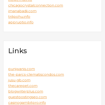
chicagocrystalconnection.com
imanabadii.com
trilipohu.info
appruptio.info
Links
punjwanis.com
the-parcs-clematiscondos.com
jusu-gb.com
thecarepet.com
blogwriterplus.com
guestpostingseo.com
casinogambitpro.info