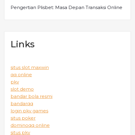
Pengertian Plisbet: Masa Depan Transaksi Online
Links
situs slot maxwin
qq online
pkv
slot demo
bandar bola resmi
bandarqq
login pkv games
situs poker
dominoqq online
situs pkv