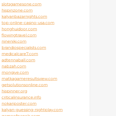
slotsgamesone.com
hispinzone.com
kalyanbazarnights.com
top-online-casino-usa.com
honghuidoor.com
flowingtravel.com
nineniki.com
brandiospecialists.com
medicalcare7.com
adtennaball.com
nabzah.com
mongive.com
matkagameresultsview.com
getsolutionsonline.com
hispinner.org
criticalinsurance.info
nokariposter.com
kalyan-guessing-nightplay.com
gameofpanels.com