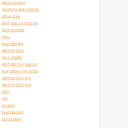
situs poker
dominoqq online
situs pkv
slot gacor hari ini
dominoqq
pkv
bandarqq
demo slot
slot gratis
slot demo gacor
live draw hk lotto
demo slot pg
demo slot pg
pkv
qq
poker
bandarqq
qq poker