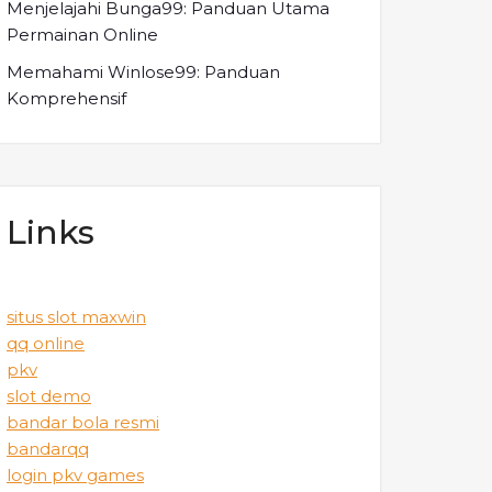
Menjelajahi Bunga99: Panduan Utama
Permainan Online
Memahami Winlose99: Panduan
Komprehensif
Links
situs slot maxwin
qq online
pkv
slot demo
bandar bola resmi
bandarqq
login pkv games