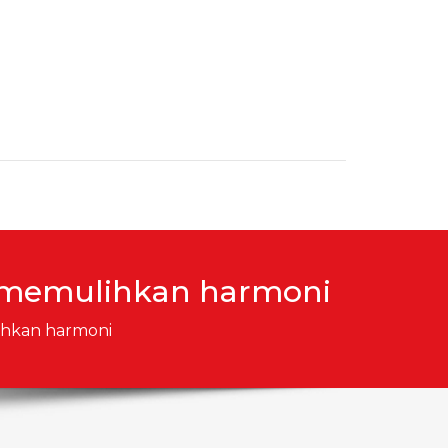
 memulihkan harmoni
ihkan harmoni