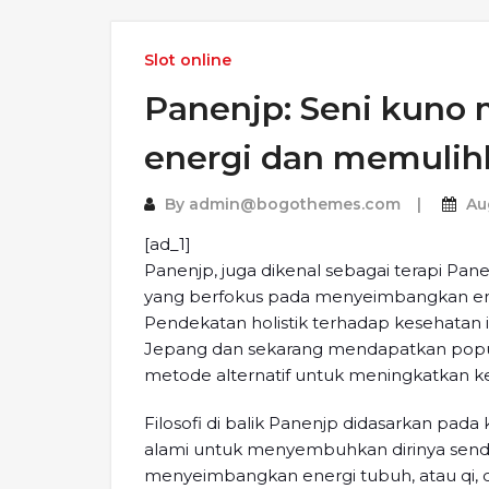
Slot online
Panenjp: Seni kun
energi dan memulih
By
admin@bogothemes.com
Au
[ad_1]
Panenjp, juga dikenal sebagai terapi P
yang berfokus pada menyeimbangkan en
Pendekatan holistik terhadap kesehatan i
Jepang dan sekarang mendapatkan popula
metode alternatif untuk meningkatkan k
Filosofi di balik Panenjp didasarkan p
alami untuk menyembuhkan dirinya sendiri
menyeimbangkan energi tubuh, atau qi, 