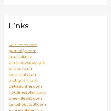
Links
uae-times.com
gamerifys.com
inspiratif.net
vsmsnetworks.com
offthem.com
ibommatv.com
techporfit.com
bekasionline.com
nbusinessplan.com
greenlife360.com
cantshoutitout.com
expressufabet.biz