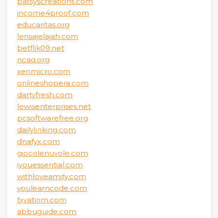
patsyscreations.com
income4proof.com
educaritas.org
lensajelajah.com
betflik09.net
ncaq.org
xenmicro.com
onlineshopera.com
dartyfresh.com
lewisenterprises.net
pcsoftwarefree.org
dailylinking.com
dnafyx.com
giocolenuvole.com
iyouessential.com
withloveamity.com
youlearncode.com
fxyatirim.com
abbuguide.com