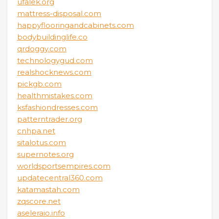
ufalek.org
mattress-disposal.com
happyflooringandcabinets.com
bodybuildinglife.co
qrdoggy.com
technologygud.com
realshocknews.com
pickgb.com
healthmistakes.com
ksfashiondresses.com
patterntrader.org
cnhpa.net
sitalotus.com
supernotes.org
worldsportsempires.com
updatecentral360.com
katamastah.com
zqscore.net
aseleraio.info