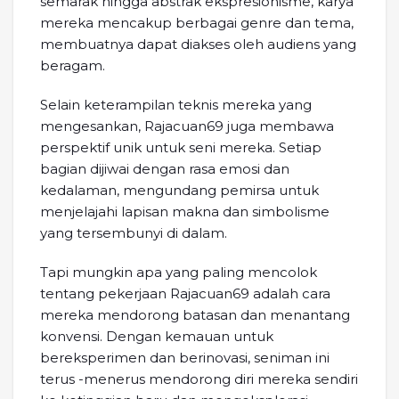
semarak hingga abstrak ekspresionisme, karya
mereka mencakup berbagai genre dan tema,
membuatnya dapat diakses oleh audiens yang
beragam.
Selain keterampilan teknis mereka yang
mengesankan, Rajacuan69 juga membawa
perspektif unik untuk seni mereka. Setiap
bagian dijiwai dengan rasa emosi dan
kedalaman, mengundang pemirsa untuk
menjelajahi lapisan makna dan simbolisme
yang tersembunyi di dalam.
Tapi mungkin apa yang paling mencolok
tentang pekerjaan Rajacuan69 adalah cara
mereka mendorong batasan dan menantang
konvensi. Dengan kemauan untuk
bereksperimen dan berinovasi, seniman ini
terus -menerus mendorong diri mereka sendiri