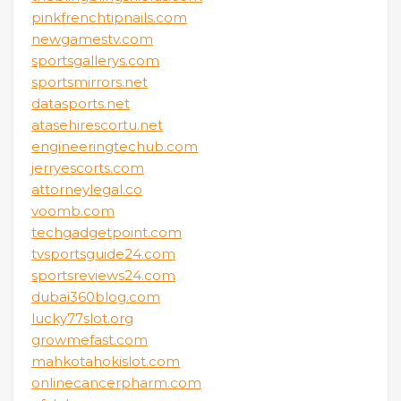
pinkfrenchtipnails.com
newgamestv.com
sportsgallerys.com
sportsmirrors.net
datasports.net
atasehirescortu.net
engineeringtechub.com
jerryescorts.com
attorneylegal.co
voomb.com
techgadgetpoint.com
tvsportsguide24.com
sportsreviews24.com
dubai360blog.com
lucky77slot.org
growmefast.com
mahkotahokislot.com
onlinecancerpharm.com