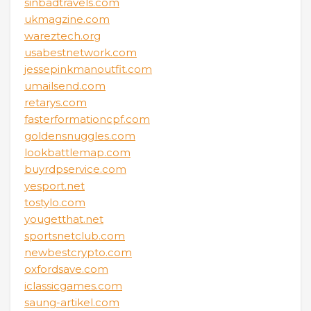
sinbadtravels.com
ukmagzine.com
wareztech.org
usabestnetwork.com
jessepinkmanoutfit.com
umailsend.com
retarys.com
fasterformationcpf.com
goldensnuggles.com
lookbattlemap.com
buyrdpservice.com
yesport.net
tostylo.com
yougetthat.net
sportsnetclub.com
newbestcrypto.com
oxfordsave.com
iclassicgames.com
saung-artikel.com