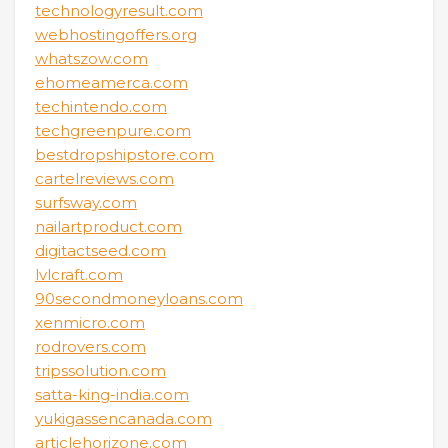
technologyresult.com
webhostingoffers.org
whatszow.com
ehomeamerca.com
techintendo.com
techgreenpure.com
bestdropshipstore.com
cartelreviews.com
surfsway.com
nailartproduct.com
digitactseed.com
lvlcraft.com
90secondmoneyloans.com
xenmicro.com
rodrovers.com
tripssolution.com
satta-king-india.com
yukigassencanada.com
articlehorizone.com