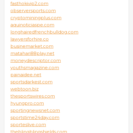
fasthokivip2.com
observersports.com
cryptominingplus.com
aquinoticiaspe.com
longhairedfrenchbulldog.com
lawyersforhire.co
businemarket.com
matahari88play.net
moneydescriptor.com
youthsmagazine.com
painaidee.net
sportsdarkest.com
webtoon.biz
thesportswires.com
hyungpro.com
sportingnewsnet.com
sportstime24day.com
sporteslive.com
theblingblingshields.com