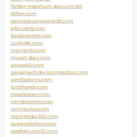
fielder-maximum-discount.net
fitfllex.com
genesisbusinesscredit.com
inforuang.com
kindsmarket.com
luvelylife.com
macramb.com
mypet-diary.com
oxweekly.com
panamacitydeckcontractors.com
westfashions.com
toolshandy.com
travelstager.com
trendinspires.com
rannyephul.com
reportradar360.com
swaggyfashion.com
taraftariumtv10.com