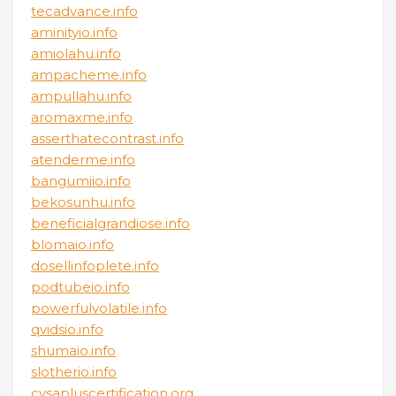
tecadvance.info
aminityio.info
amiolahu.info
ampacheme.info
ampullahu.info
aromaxme.info
asserthatecontrast.info
atenderme.info
bangumiio.info
bekosunhu.info
beneficialgrandiose.info
blomaio.info
dosellinfoplete.info
podtubeio.info
powerfulvolatile.info
qvidsio.info
shumaio.info
slotherio.info
cysapluscertification.org