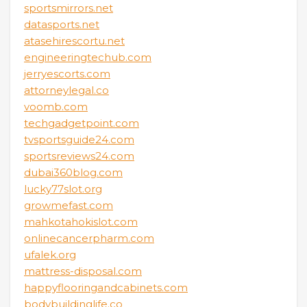
sportsmirrors.net
datasports.net
atasehirescortu.net
engineeringtechub.com
jerryescorts.com
attorneylegal.co
voomb.com
techgadgetpoint.com
tvsportsguide24.com
sportsreviews24.com
dubai360blog.com
lucky77slot.org
growmefast.com
mahkotahokislot.com
onlinecancerpharm.com
ufalek.org
mattress-disposal.com
happyflooringandcabinets.com
bodybuildinglife.co