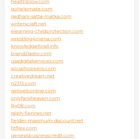
healthblow.com
gohelpmate.com
rajdhani-satta-matka.com
writerscraft.net
elearning-childprotection.com
wrestling4mena.com
knowledgeforall.info
brand2lastio.com
usadigitalservices.com
socialhoppers.com
creativedream.net
n2315.com
getwebonline.com
onlyfansheaven.com
lky08.com
ralph-fiennes.net
fielder-maximum-discount.net
fitfllex.com
genesisbusinesscredit.com