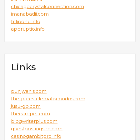
chicagocrystalconnection.com
imanabadii.com
trilipohu.info
appruptio.info
Links
punjwanis.com
the-parcs-clematiscondos.com
jusu-gb.com
thecarepet.com
blogwriterplus.com
guestpostingseo.com
casinogambitpro.info