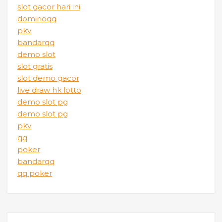
slot gacor hari ini
dominoqq
pkv
bandarqq
demo slot
slot gratis
slot demo gacor
live draw hk lotto
demo slot pg
demo slot pg
pkv
qq
poker
bandarqq
qq poker