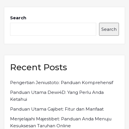
Search
Search
Recent Posts
Pengertian Jeniustoto: Panduan Komprehensif
Panduan Utama Dewi4D: Yang Perlu Anda
Ketahui
Panduan Utama Gajibet: Fitur dan Manfaat
Menjelajahi Majestibet: Panduan Anda Menuju
Kesuksesan Taruhan Online