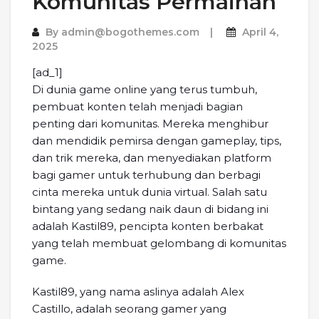
Komunitas Permainan
By
admin@bogothemes.com
April 4,
2025
[ad_1]
Di dunia game online yang terus tumbuh,
pembuat konten telah menjadi bagian
penting dari komunitas. Mereka menghibur
dan mendidik pemirsa dengan gameplay, tips,
dan trik mereka, dan menyediakan platform
bagi gamer untuk terhubung dan berbagi
cinta mereka untuk dunia virtual. Salah satu
bintang yang sedang naik daun di bidang ini
adalah Kastil89, pencipta konten berbakat
yang telah membuat gelombang di komunitas
game.
Kastil89, yang nama aslinya adalah Alex
Castillo, adalah seorang gamer yang