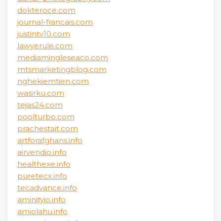
dokteroce.com
journal-francais.com
justintv10.com
lawyerule.com
mediamingleseaco.com
mtsmarketingblog.com
nghekiemtien.com
wasirku.com
tejas24.com
poolturbo.com
prachestait.com
artforafghans.info
airvendio.info
healthexe.info
puretecx.info
tecadvance.info
aminityio.info
amiolahu.info