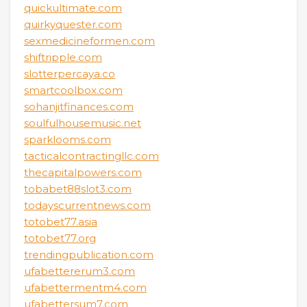
quickultimate.com
quirkyquester.com
sexmedicineformen.com
shiftripple.com
slotterpercaya.co
smartcoolbox.com
sohanjitfinances.com
soulfulhousemusic.net
sparklooms.com
tacticalcontractingllc.com
thecapitalpowers.com
tobabet88slot3.com
todayscurrentnews.com
totobet77.asia
totobet77.org
trendingpublication.com
ufabettererum3.com
ufabettermentm4.com
ufabettersum7.com