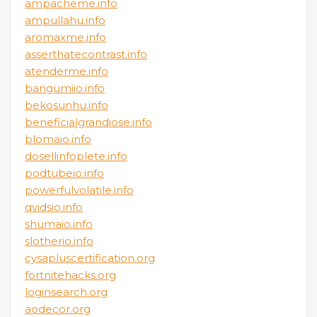
ampacheme.info
ampullahu.info
aromaxme.info
asserthatecontrast.info
atenderme.info
bangumiio.info
bekosunhu.info
beneficialgrandiose.info
blomaio.info
dosellinfoplete.info
podtubeio.info
powerfulvolatile.info
qvidsio.info
shumaio.info
slotherio.info
cysapluscertification.org
fortnitehacks.org
loginsearch.org
aodecor.org