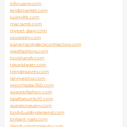
inforuang.com
kindsmarket.com
luvelylife.com
macramb.com
mypet-diary.com
oxweekly.com
panamacitydeckcontractors.com
westfashions.com
toolshandy.com
travelstager.com
trendinspires.com
rannyephul.com
reportradar360.com
swaggyfashion.com
taraftariumtv10.com
questionquery.com
bodybuildinglegend.com
brilliant-nails.com
dandr-photography.com