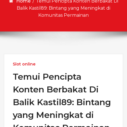
Home
/
Temui Pencipta Konten Berbakat Di
Balik Kastil89: Bintang yang Meningkat di
Komunitas Permainan
Slot online
Temui Pencipta
Konten Berbakat Di
Balik Kastil89: Bintang
yang Meningkat di