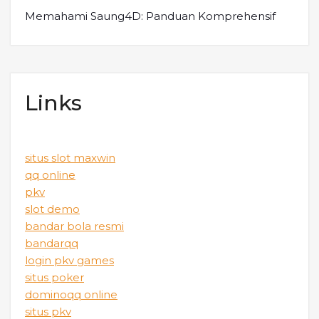
Memahami Saung4D: Panduan Komprehensif
Links
situs slot maxwin
qq online
pkv
slot demo
bandar bola resmi
bandarqq
login pkv games
situs poker
dominoqq online
situs pkv