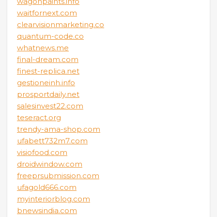
wagonpaints.info
waitfornext.com
clearvisionmarketing.co
quantum-code.co
whatnews.me
final-dream.com
finest-replica.net
gestioneinh.info
prosportdaily.net
salesinvest22.com
teseract.org
trendy-ama-shop.com
ufabett732m7.com
visiofood.com
droidwindow.com
freeprsubmission.com
ufagold666.com
myinteriorblog.com
bnewsindia.com