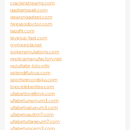
crackinstreams.com
gadgetspak.com
gearsngadget.com
hireseodoctor.com
lapsfit.com
levelup-fast.com
mytreepla.net
pokersimulations.com
replicamanufactory.net
rezultate-loto.info
splendifulous.com
sportsrecords4u.com
topceleberites.com
ufabetting8m4.com
ufabetunionum3.com
ufabetvalueum3.com
ufabetvaultm7.com
ufabetvillageum7.com
ufabetvoicem3.com