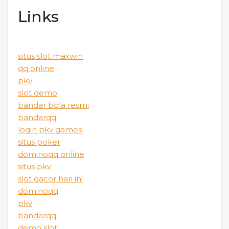
Links
situs slot maxwin
qq online
pkv
slot demo
bandar bola resmi
bandarqq
login pkv games
situs poker
dominoqq online
situs pkv
slot gacor hari ini
dominoqq
pkv
bandarqq
demo slot