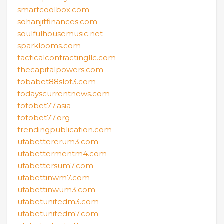
smartcoolbox.com
sohanjitfinances.com
soulfulhousemusic.net
sparklooms.com
tacticalcontractingllc.com
thecapitalpowers.com
tobabet88slot3.com
todayscurrentnews.com
totobet77.asia
totobet77.org
trendingpublication.com
ufabettererum3.com
ufabettermentm4.com
ufabettersum7.com
ufabettinwm7.com
ufabettinwum3.com
ufabetunitedm3.com
ufabetunitedm7.com