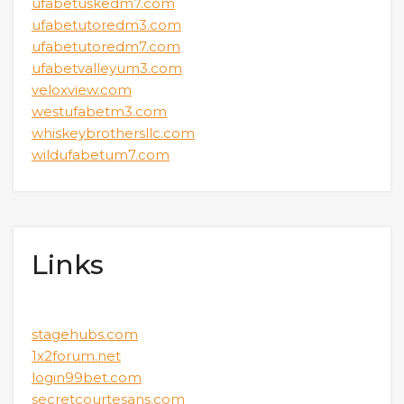
ufabetuskedm7.com
ufabetutoredm3.com
ufabetutoredm7.com
ufabetvalleyum3.com
veloxview.com
westufabetm3.com
whiskeybrothersllc.com
wildufabetum7.com
Links
stagehubs.com
1x2forum.net
login99bet.com
secretcourtesans.com