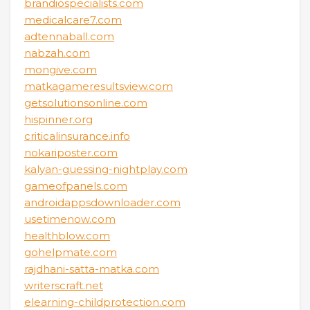
brandiospecialists.com
medicalcare7.com
adtennaball.com
nabzah.com
mongive.com
matkagameresultsview.com
getsolutionsonline.com
hispinner.org
criticalinsurance.info
nokariposter.com
kalyan-guessing-nightplay.com
gameofpanels.com
androidappsdownloader.com
usetimenow.com
healthblow.com
gohelpmate.com
rajdhani-satta-matka.com
writerscraft.net
elearning-childprotection.com