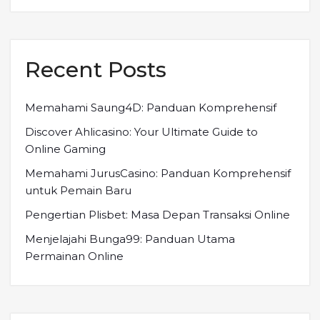
Recent Posts
Memahami Saung4D: Panduan Komprehensif
Discover Ahlicasino: Your Ultimate Guide to
Online Gaming
Memahami JurusCasino: Panduan Komprehensif
untuk Pemain Baru
Pengertian Plisbet: Masa Depan Transaksi Online
Menjelajahi Bunga99: Panduan Utama
Permainan Online