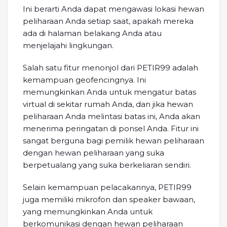
Ini berarti Anda dapat mengawasi lokasi hewan
peliharaan Anda setiap saat, apakah mereka
ada di halaman belakang Anda atau
menjelajahi lingkungan.
Salah satu fitur menonjol dari PETIR99 adalah
kemampuan geofencingnya. Ini
memungkinkan Anda untuk mengatur batas
virtual di sekitar rumah Anda, dan jika hewan
peliharaan Anda melintasi batas ini, Anda akan
menerima peringatan di ponsel Anda. Fitur ini
sangat berguna bagi pemilik hewan peliharaan
dengan hewan peliharaan yang suka
berpetualang yang suka berkeliaran sendiri.
Selain kemampuan pelacakannya, PETIR99
juga memiliki mikrofon dan speaker bawaan,
yang memungkinkan Anda untuk
berkomunikasi dengan hewan peliharaan