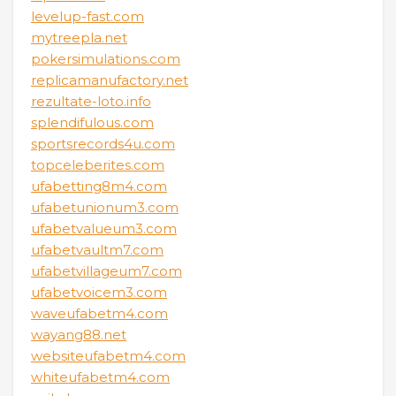
levelup-fast.com
mytreepla.net
pokersimulations.com
replicamanufactory.net
rezultate-loto.info
splendifulous.com
sportsrecords4u.com
topceleberites.com
ufabetting8m4.com
ufabetunionum3.com
ufabetvalueum3.com
ufabetvaultm7.com
ufabetvillageum7.com
ufabetvoicem3.com
waveufabetm4.com
wayang88.net
websiteufabetm4.com
whiteufabetm4.com