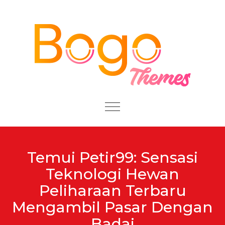
Skip to content
Toggle
navigation
Temui Petir99: Sensasi
Teknologi Hewan
Peliharaan Terbaru
Mengambil Pasar Dengan
Badai