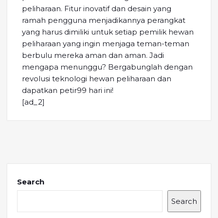
peliharaan. Fitur inovatif dan desain yang
ramah pengguna menjadikannya perangkat
yang harus dimiliki untuk setiap pemilik hewan
peliharaan yang ingin menjaga teman-teman
berbulu mereka aman dan aman. Jadi
mengapa menunggu? Bergabunglah dengan
revolusi teknologi hewan peliharaan dan
dapatkan petir99 hari ini!
[ad_2]
Search
Search