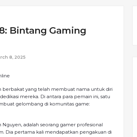
8: Bintang Gaming
rch 8, 2025
line
n berbakat yang telah membuat nama untuk diri
edikasi mereka. Di antara para pemain ini, satu
embuat gelombang di komunitas game:
n Nguyen, adalah seorang gamer profesional
nam. Dia pertama kali mendapatkan pengakuan di