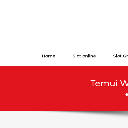
Skip to content
Home
Slot online
Slot Gr
Temui W