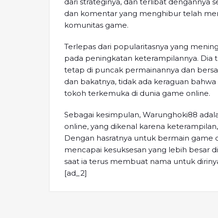
dari strateginya, dan terlibat dengannya 
dan komentar yang menghibur telah mem
komunitas game.
Terlepas dari popularitasnya yang menin
pada peningkatan keterampilannya. Dia te
tetap di puncak permainannya dan bersa
dan bakatnya, tidak ada keraguan bahwa
tokoh terkemuka di dunia game online.
Sebagai kesimpulan, Warunghoki88 adala
online, yang dikenal karena keterampilan
Dengan hasratnya untuk bermain game dan
mencapai kesuksesan yang lebih besar d
saat ia terus membuat nama untuk dirinya
[ad_2]