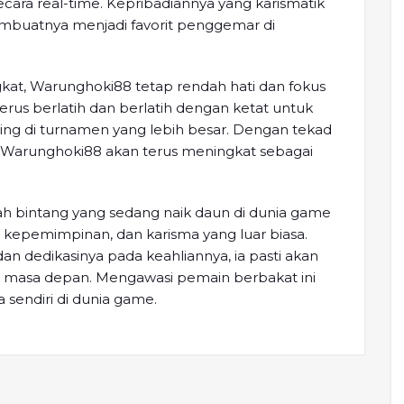
secara real-time. Kepribadiannya yang karismatik
buatnya menjadi favorit penggemar di
gkat, Warunghoki88 tetap rendah hati dan fokus
rus berlatih dan berlatih dengan ketat untuk
ing di turnamen yang lebih besar. Dengan tekad
 Warunghoki88 akan terus meningkat sebagai
h bintang yang sedang naik daun di dunia game
, kepemimpinan, dan karisma yang luar biasa.
 dedikasinya pada keahliannya, ia pasti akan
i masa depan. Mengawasi pemain berbakat ini
 sendiri di dunia game.