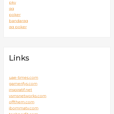
pkv
qq
poker
bandarqq
qq poker
Links
uae-times.com
gamerifys.com
inspiratif.net
vsmsnetworks.com
offthem.com
ibommatv.com