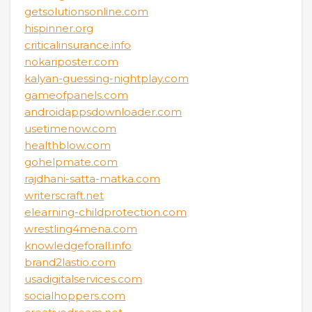
getsolutionsonline.com
hispinner.org
criticalinsurance.info
nokariposter.com
kalyan-guessing-nightplay.com
gameofpanels.com
androidappsdownloader.com
usetimenow.com
healthblow.com
gohelpmate.com
rajdhani-satta-matka.com
writerscraft.net
elearning-childprotection.com
wrestling4mena.com
knowledgeforall.info
brand2lastio.com
usadigitalservices.com
socialhoppers.com