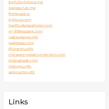
bolly2tollyblog.me
pandaclub.me
flyttevask.io
byhous.com
hartfordplazahotel.com
m-918kissapk.com
nabavkame.info
gakbiasa.com
iflowerhu.info
chicagocrystalconnection.com
imanabadii.com
trilipohu.info
appruptio.info
Links