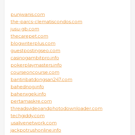
punjwanis.com
the-parcs-clematiscondos.com
jusu-gb.com
thecarepet.com
blogwriterplus.com
guestpostingseo.com
casinogambitpro.info
pokerplaymasters.info
courseoncourse.com
bantinbatdongsan247.com
bahednog.info
bahenxgek.info
pertamaskre.com
threadsvideoandphotodownloader.com
techgiddy.com
usalivenetwork.com
jackpotrushonline.info