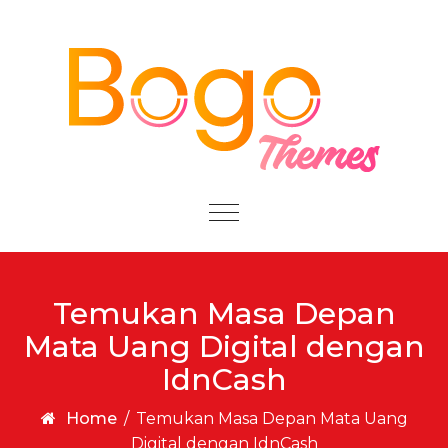
Skip to content
Toggle
navigation
Temukan Masa Depan
Mata Uang Digital dengan
IdnCash
Home
/
Temukan Masa Depan Mata Uang
Digital dengan IdnCash