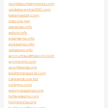
worldsportsempires.com
updatecentral360.com
katamastah.com
zqscore.net
aseleraio.info
asticio.info
egardenio.info
arxteamio.info
getalexio.info
accountaudittaxcon.com
prymprint.com
sportkeeda.org
besttimespend.com
careandcure.biz
cogniyo.com
easymagazines.org
hirfanjilasmi.com
hometricks.org
leathercraftpro.com