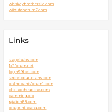
whiskeybrothersllc.com
wildufabetum7.com
Links
stagehubs.com
1x2forum.net
login99bet.com
secretcourtesans.com
onlinebahisforum1.com
chicagoheadline.com
camming.org
rajalion88.com
goupuntacana.com