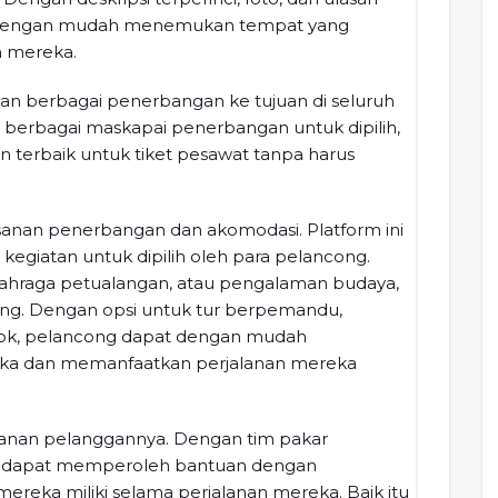
at dengan mudah menemukan tempat yang
n mereka.
n berbagai penerbangan ke tujuan di seluruh
 berbagai maskapai penerbangan untuk dipilih,
erbaik untuk tiket pesawat tanpa harus
nan penerbangan dan akomodasi. Platform ini
kegiatan untuk dipilih oleh para pelancong.
lahraga petualangan, atau pengalaman budaya,
ang. Dengan opsi untuk tur berpemandu,
pok, pelancong dapat dengan mudah
ka dan memanfaatkan perjalanan mereka
ayanan pelanggannya. Dengan tim pakar
ong dapat memperoleh bantuan dengan
reka miliki selama perjalanan mereka. Baik itu