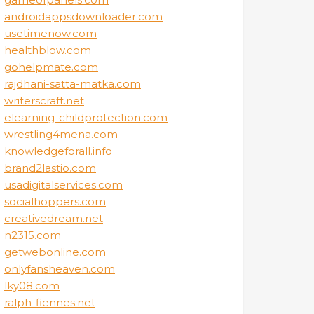
androidappsdownloader.com
usetimenow.com
healthblow.com
gohelpmate.com
rajdhani-satta-matka.com
writerscraft.net
elearning-childprotection.com
wrestling4mena.com
knowledgeforall.info
brand2lastio.com
usadigitalservices.com
socialhoppers.com
creativedream.net
n2315.com
getwebonline.com
onlyfansheaven.com
lky08.com
ralph-fiennes.net