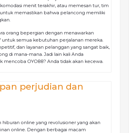
odasi menit terakhir, atau memesan tur, tim
 untuk memastikan bahwa pelancong memiliki
kan.
cara orang bepergian dengan menawarkan
 untuk semua kebutuhan perjalanan mereka.
etitif, dan layanan pelanggan yang sangat baik,
g di mana-mana. Jadi lain kali Anda
ak mencoba OYO88? Anda tidak akan kecewa.
pan perjudian dan
 hiburan online yang revolusioner yang akan
nan online. Dengan berbagai macam