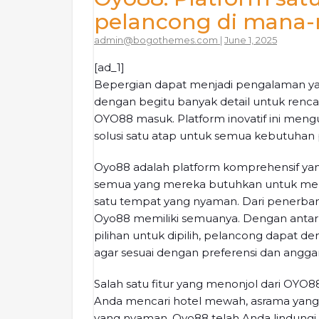
pelancong di mana
admin@bogothemes.com
|
June 1, 2025
[ad_1]
Bepergian dapat menjadi pengalaman y
dengan begitu banyak detail untuk rencana
OYO88 masuk. Platform inovatif ini me
solusi satu atap untuk semua kebutuhan
Oyo88 adalah platform komprehensif y
semua yang mereka butuhkan untuk me
satu tempat yang nyaman. Dari penerban
Oyo88 memiliki semuanya. Dengan anta
pilihan untuk dipilih, pelancong dapat
agar sesuai dengan preferensi dan angga
Salah satu fitur yang menonjol dari OYO8
Anda mencari hotel mewah, asrama yang 
yang nyaman, Oyo88 telah Anda lindungi. 