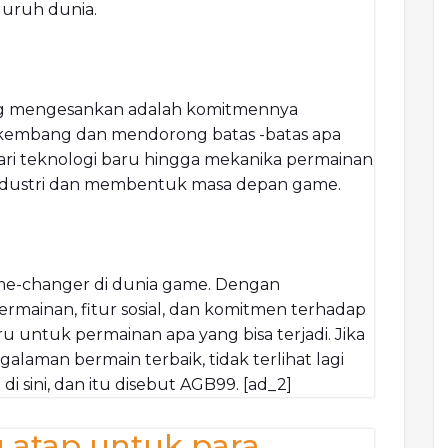
luruh dunia.
ng mengesankan adalah komitmennya
berkembang dan mendorong batas -batas apa
ri teknologi baru hingga mekanika permainan
 industri dan membentuk masa depan game.
me-changer di dunia game. Dengan
ermainan, fitur sosial, dan komitmen terhadap
 untuk permainan apa yang bisa terjadi. Jika
laman bermain terbaik, tidak terlihat lagi
i sini, dan itu disebut AGB99. [ad_2]
u atap untuk para