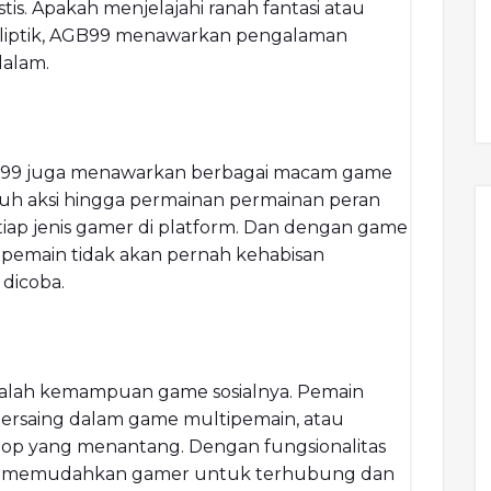
is. Apakah menjelajahi ranah fantasi atau
liptik, AGB99 menawarkan pengalaman
alam.
AGB99 juga menawarkan berbagai macam game
nuh aksi hingga permainan permainan peran
iap jenis gamer di platform. Dan dengan game
 pemain tidak akan pernah kehabisan
dicoba.
adalah kemampuan game sosialnya. Pemain
rsaing dalam game multipemain, atau
op yang menantang. Dengan fungsionalitas
B99 memudahkan gamer untuk terhubung dan