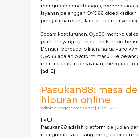
mengubah penerbangan, menemukan akom
layanan pelanggan OYO88 didedikasikan
pengalaman yang lancar dan menyenang
Secara keseluruhan, Oyo88 merevolusi 
platform yang nyaman dan komprehensif
Dengan berbagai pilihan, harga yang komp
Oyo88 adalah platform masuk ke pelancon
merencanakan perjalanan, mengapa tid
[ad_2]
Pasukan88: masa de
hiburan online
admin@bogothemes.com
|
June 1, 2025
[ad_1]
Pasukan88 adalah platform perjudian dan
mengubah cara orang mengalami permai